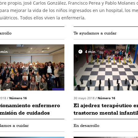
e propio, José Carlos González, Francisco Perea y Pablo Molanes 
 para mejorar la vida de los niños ingresados en un hospital, los m
iátricos. Todos ellos viven la enfermería.
rrollo
Te ayudamos a cuidar
min
4
min
 2018
/
Número 16
30 mayo 2018
/
Número 16
acionamiento enfermero
El ajedrez terapéutico e
omisión de cuidados
trastorno mental infanti
damos a cuidar
En desarrollo