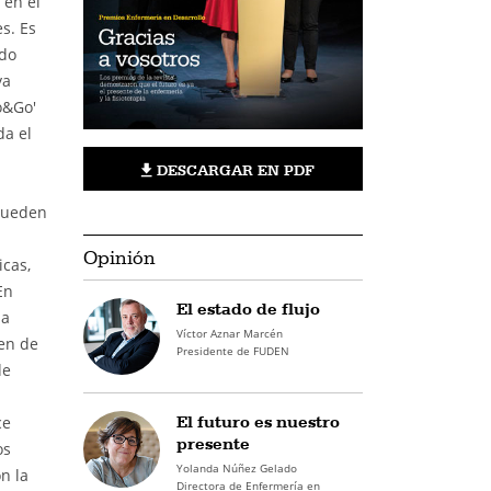
 en el
s. Es
ndo
ya
o&Go'
da el
DESCARGAR EN PDF
pueden
Opinión
icas,
En
El estado de flujo
la
Víctor Aznar Marcén
en de
Presidente de FUDEN
de
El futuro es nuestro
ce
presente
os
Yolanda Núñez Gelado
n la
Directora de Enfermería en