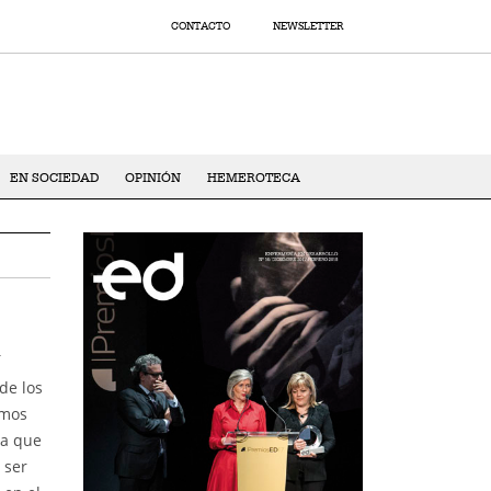
CONTACTO
NEWSLETTER
EN SOCIEDAD
OPINIÓN
HEMEROTECA
í
de los
emos
da que
 ser