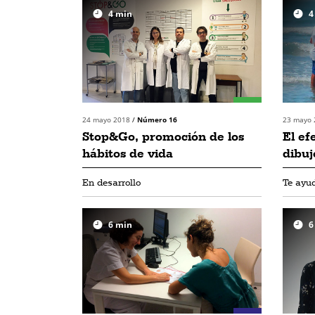
4
min
4
24 mayo 2018
/
Número 16
23 mayo
Stop&Go, promoción de los
El ef
hábitos de vida
dibuj
En desarrollo
Te ayu
6
min
6