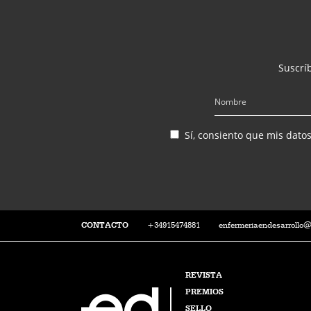
Suscríb
Sí, consiento que mis dato
CONTACTO
+34915474881
enfermeriaendesarrollo
REVISTA
PREMIOS
SELLO