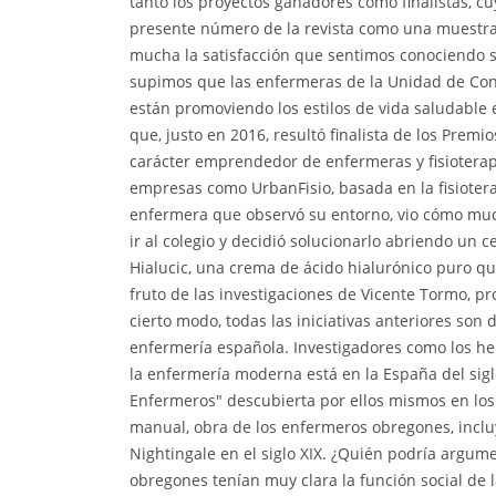
tanto los proyectos ganadores como finalistas, c
presente número de la revista como una muestra 
mucha la satisfacción que sentimos conociendo
supimos que las enfermeras de la Unidad de Cond
están promoviendo los estilos de vida saludable
que, justo en 2016, resultó finalista de los Premi
carácter emprendedor de enfermeras y fisioterap
empresas como UrbanFisio, basada en la fisiotera
enfermera que observó su entorno, vio cómo mu
ir al colegio y decidió solucionarlo abriendo un 
Hialucic, una crema de ácido hialurónico puro q
fruto de las investigaciones de Vicente Tormo, p
cierto modo, todas las iniciativas anteriores son
enfermería española. Investigadores como los he
la enfermería moderna está en la España del siglo
Enfermeros" descubierta por ellos mismos en los f
manual, obra de los enfermeros obregones, incluy
Nightingale en el siglo XIX. ¿Quién podría argume
obregones tenían muy clara la función social de l