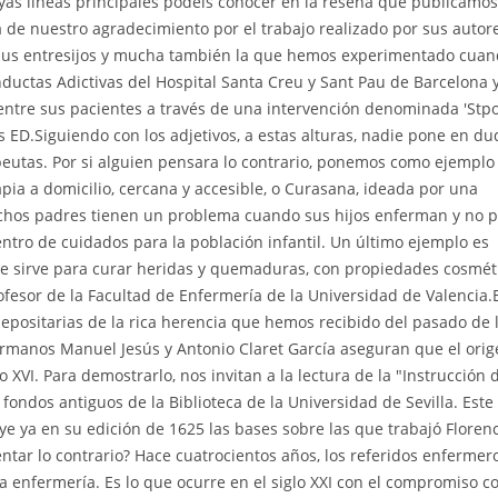
uyas líneas principales podéis conocer en la reseña que publicamos
de nuestro agradecimiento por el trabajo realizado por sus autore
 sus entresijos y mucha también la que hemos experimentado cua
uctas Adictivas del Hospital Santa Creu y Sant Pau de Barcelona 
 entre sus pacientes a través de una intervención denominada 'Stp
os ED.Siguiendo con los adjetivos, a estas alturas, nadie pone en du
eutas. Por si alguien pensara lo contrario, ponemos como ejemplo
pia a domicilio, cercana y accesible, o Curasana, ideada por una
chos padres tienen un problema cuando sus hijos enferman y no 
centro de cuidados para la población infantil. Un último ejemplo es
ue sirve para curar heridas y quemaduras, con propiedades cosmét
rofesor de la Facultad de Enfermería de la Universidad de Valencia.
 depositarias de la rica herencia que hemos recibido del pasado de 
rmanos Manuel Jesús y Antonio Claret García aseguran que el orig
 XVI. Para demostrarlo, nos invitan a la lectura de la "Instrucción 
ondos antiguos de la Biblioteca de la Universidad de Sevilla. Este
e ya en su edición de 1625 las bases sobre las que trabajó Floren
ntar lo contrario? Hace cuatrocientos años, los referidos enfermer
a enfermería. Es lo que ocurre en el siglo XXI con el compromiso co