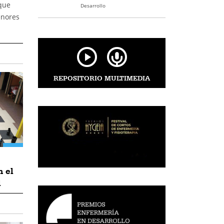
que
Desarrollo
enores
REPOSITORIO MULTIMEDIA
n el
l