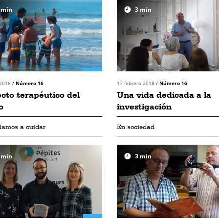
min
3
min
 2018
/
Número 16
17 febrero 2018
/
Número 16
ecto terapéutico del
Una vida dedicada a la
o
investigación
damos a cuidar
En sociedad
min
3
min