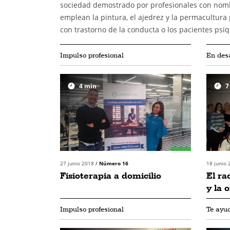
sociedad demostrado por profesionales con nombr
emplean la pintura, el ajedrez y la permacultura
con trastorno de la conducta o los pacientes psiqu
Impulso profesional
En desa
4
min
7
27 junio 2018
/
Número 16
18 junio
Fisioterapia a domicilio
El r
y la 
Impulso profesional
Te ayu