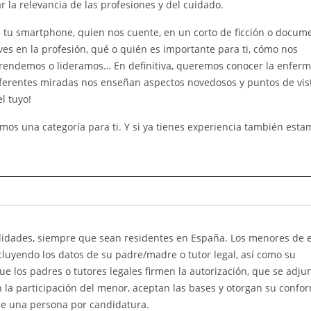
r la relevancia de las profesiones y del cuidado.
 tu smartphone, quien nos cuente, en un corto de ficción o docume
 ves en la profesión, qué o quién es importante para ti, cómo nos
endemos o lideramos… En definitiva, queremos conocer la enferm
diferentes miradas nos enseñan aspectos novedosos y puntos de vis
l tuyo!
emos una categoría para ti. Y si ya tienes experiencia también esta
alidades, siempre que sean residentes en España. Los menores de 
ncluyendo los datos de su padre/madre o tutor legal, así como su
e los padres o tutores legales firmen la autorización, que se adju
 la participación del menor, aceptan las bases y otorgan su confo
se una persona por candidatura.