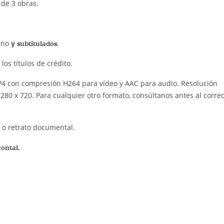
de 3 obras.
lano
.
y subtitulados
os títulos de crédito.
4 con compresión H264 para vídeo y AAC para audio. Resolución
80 x 720. Para cualquier otro formato, consúltanos antes al corre
o o retrato documental.
izontal.