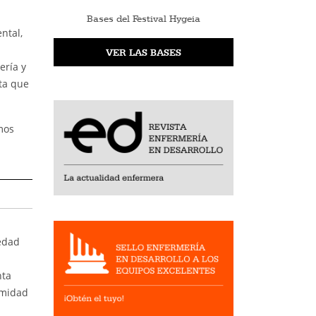
Bases del Festival Hygeia
ntal,
VER LAS BASES
ería y
ta que
mos
edad
nta
rmidad