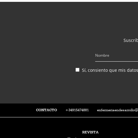
Suscríb
Sí, consiento que mis dato
CONTACTO
+34915474881
enfermeriaendesarrollo
REVISTA