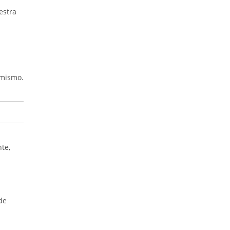
estra
 mismo.
te,
de