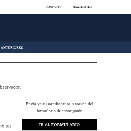
CONTACTO
NEWSLETTER
S ANTERIORES
observador.
Envía ya tu candidatura a través del
formulario de inscripción
IR AL FORMULARIO
mbitos