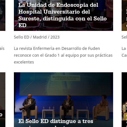
La Unidad de Endoscopia del
Hospital Universitario del
Sureste, distinguida con el Sello
ED
Sello ED / Madrid / 2023
Se
aís
La revista Enfermería en Desarrollo de Fuden
La
reconoce con el Grado 1 al equipo por sus prácticas
Ca
excelentes
o
El Sello ED distingue a tres