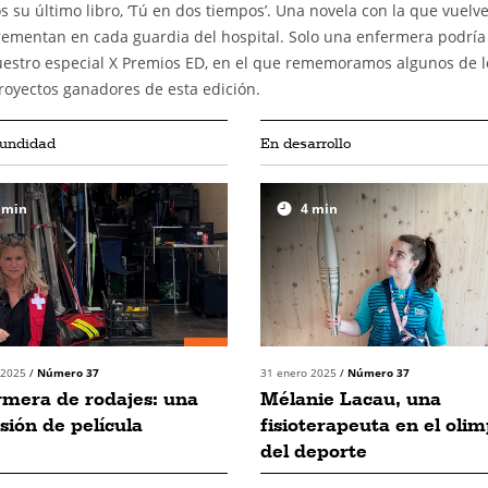
 su último libro, ‘Tú en dos tiempos’. Una novela con la que vuelve
crementan en cada guardia del hospital. Solo una enfermera podría
nuestro especial X Premios ED, en el que rememoramos algunos de l
oyectos ganadores de esta edición.
fundidad
En desarrollo
min
4
min
 2025
/
Número 37
31 enero 2025
/
Número 37
mera de rodajes: una
Mélanie Lacau, una
sión de película
fisioterapeuta en el oli
del deporte