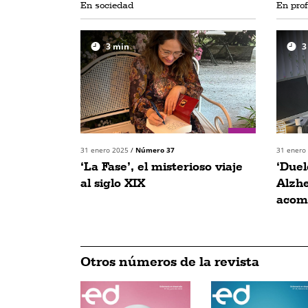
En sociedad
En pro
3
min
3
31 enero 2025
/
Número 37
31 enero
‘La Fase’, el misterioso viaje
‘Duel
al siglo XIX
Alzhe
acomp
Otros números de la revista