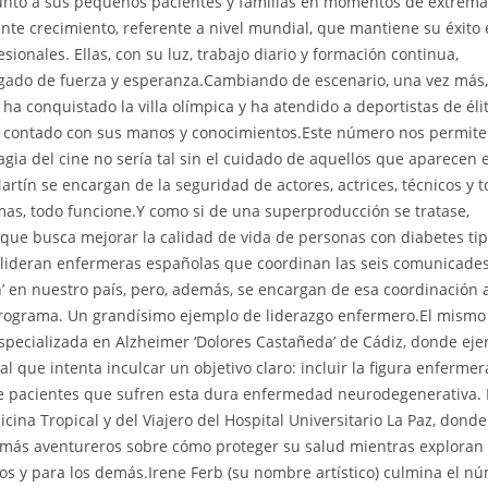
unto a sus pequeños pacientes y familias en momentos de extrema
nte crecimiento, referente a nivel mundial, que mantiene su éxito 
sionales. Ellas, con su luz, trabajo diario y formación continua,
rgado de fuerza y esperanza.Cambiando de escenario, una vez más,
a conquistado la villa olímpica y ha atendido a deportistas de éli
n contado con sus manos y conocimientos.Este número nos permite
magia del cine no sería tal sin el cuidado de aquellos que aparecen 
rtín se encargan de la seguridad de actores, actrices, técnicos y 
mas, todo funcione.Y como si de una superproducción se tratase,
ue busca mejorar la calidad de vida de personas con diabetes tip
lo lideran enfermeras españolas que coordinan las seis comunicade
’ en nuestro país, pero, además, se encargan de esa coordinación a
programa. Un grandísimo ejemplo de liderazgo enfermero.El mismo
specializada en Alzheimer ‘Dolores Castañeda’ de Cádiz, donde eje
l que intenta inculcar un objetivo claro: incluir la figura enfermer
s de pacientes que sufren esta dura enfermedad neurodegenerativa.
na Tropical y del Viajero del Hospital Universitario La Paz, donde
 más aventureros sobre cómo proteger su salud mientras exploran 
os y para los demás.Irene Ferb (su nombre artístico) culmina el n