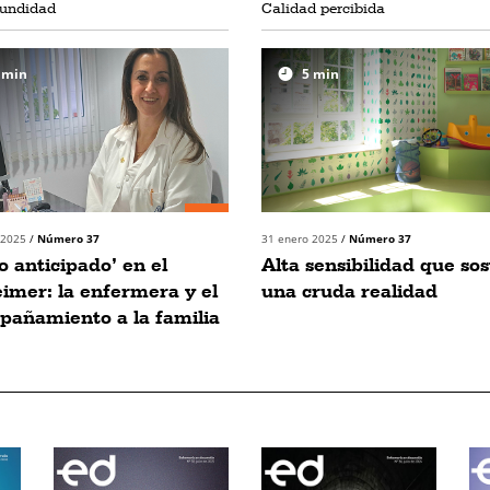
fundidad
Calidad percibida
min
5
min
 2025
/
Número 37
31 enero 2025
/
Número 37
o anticipado’ en el
Alta sensibilidad que so
imer: la enfermera y el
una cruda realidad
añamiento a la familia