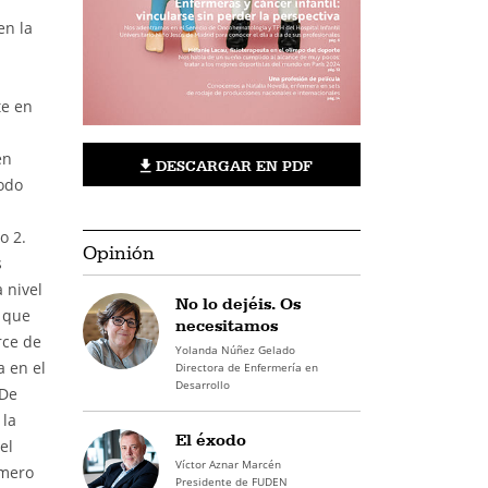
en la
te en
en
DESCARGAR EN PDF
todo
o 2.
Opinión
s
 nivel
No lo dejéis. Os
 que
necesitamos
rce de
Yolanda Núñez Gelado
a en el
Directora de Enfermería en
Desarrollo
 De
 la
El éxodo
el
Víctor Aznar Marcén
úmero
Presidente de FUDEN