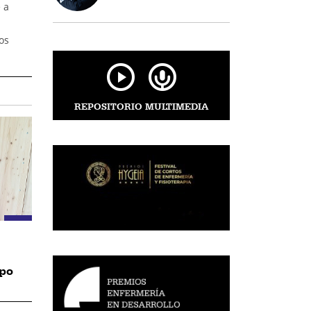
 a
os
REPOSITORIO MULTIMEDIA
mpo