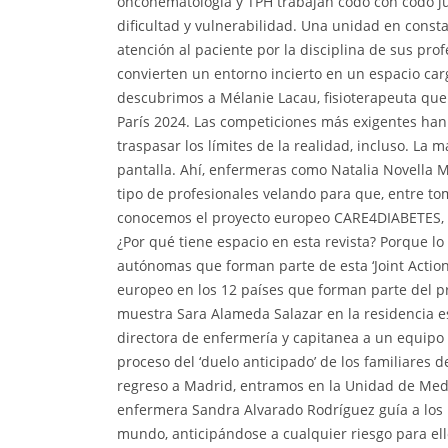
oncohematología y TPH trabajan codo con codo j
dificultad y vulnerabilidad. Una unidad en consta
atención al paciente por la disciplina de sus profe
convierten un entorno incierto en un espacio ca
descubrimos a Mélanie Lacau, fisioterapeuta que h
París 2024. Las competiciones más exigentes ha
traspasar los límites de la realidad, incluso. La 
pantalla. Ahí, enfermeras como Natalia Novella Ma
tipo de profesionales velando para que, entre to
conocemos el proyecto europeo CARE4DIABETES, q
¿Por qué tiene espacio en esta revista? Porque 
autónomas que forman parte de esta ‘Joint Action
europeo en los 12 países que forman parte del 
muestra Sara Alameda Salazar en la residencia e
directora de enfermería y capitanea a un equipo a
proceso del ‘duelo anticipado’ de los familiare
regreso a Madrid, entramos en la Unidad de Medici
enfermera Sandra Alvarado Rodríguez guía a los
mundo, anticipándose a cualquier riesgo para ell