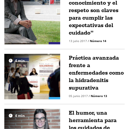
conocimiento y el
respeto son claves
para cumplir las
expectativas del
cuidado”
13 julio 2017
/
Número 14
Práctica avanzada
4
min
frente a
enfermedades como
la hidradenitis
supurativa
05 junio 2017
/
Número 13
El humor, una
4
min
herramienta para
los cuidados de