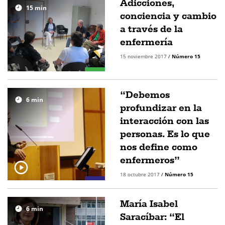
Adicciones,
15
min
conciencia y cambio
a través de la
enfermería
15 noviembre 2017
/
Número 15
“Debemos
6
min
profundizar en la
interacción con las
personas. Es lo que
nos define como
enfermeros”
18 octubre 2017
/
Número 15
María Isabel
6
min
Saracíbar: “El