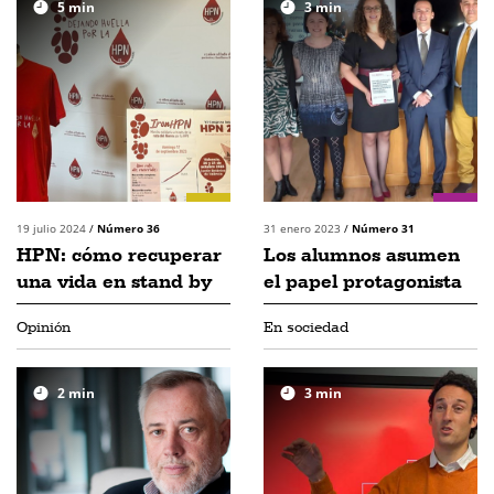
5
min
3
min
19 julio 2024
/
Número 36
31 enero 2023
/
Número 31
HPN: cómo recuperar
Los alumnos asumen
una vida en stand by
el papel protagonista
Opinión
En sociedad
2
min
3
min