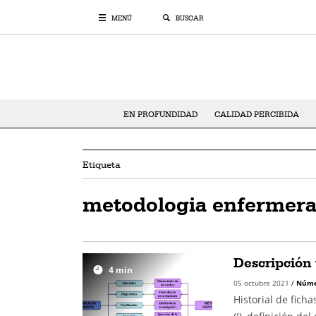
MENÚ
BUSCAR
EN PROFUNDIDAD
CALIDAD PERCIBIDA
Etiqueta
metodologia enfermer
Descripción 
4
min
05 octubre 2021
/
Núme
Historial de fich