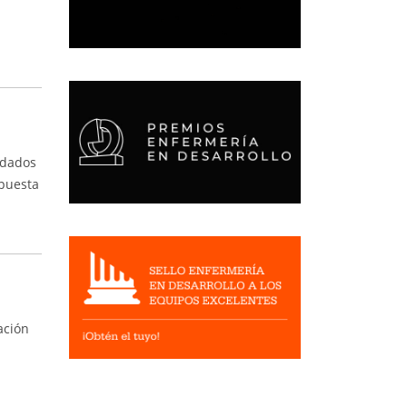
idados
spuesta
ación