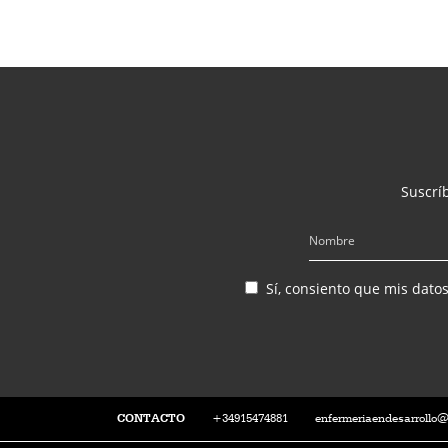
Suscríb
Sí, consiento que mis dato
CONTACTO
+34915474881
enfermeriaendesarrollo