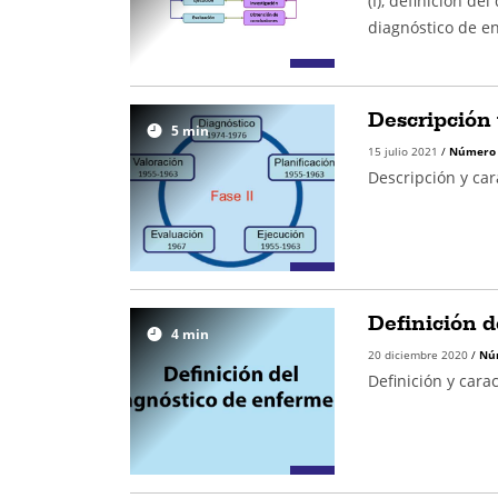
(I), definición de
diagnóstico de enf
Descripción 
5
min
15 julio 2021
/
Número
Descripción y car
Definición d
4
min
20 diciembre 2020
/
Nú
Definición y cara