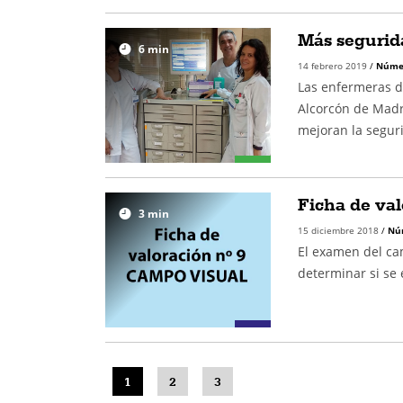
Más segurida
6
min
14 febrero 2019
/
Núme
Las enfermeras de
Alcorcón de Madr
mejoran la seguri
Ficha de va
3
min
15 diciembre 2018
/
Nú
El examen del cam
determinar si se
1
2
3