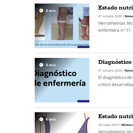
Estado nutric
4
min
07 octubre 2020
/
Núme
Herramientas técn
enfermera nº 11. E
Diagnóstico
4
min
07 octubre 2020
/
Núme
El diagnóstico d
crítico desarroll
Estado nutri
6
min
20 mayo 2020
/
Número
Herramientas técn