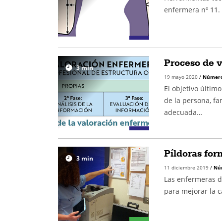
enfermera nº 11. 
Proceso de 
3
min
19 mayo 2020
/
Número
El objetivo últim
de la persona, f
adecuada…
Píldoras for
3
min
11 diciembre 2019
/
Nú
Las enfermeras d
para mejorar la c