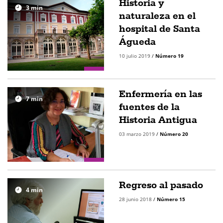
Historia y
3
min
naturaleza en el
hospital de Santa
Águeda
10 julio 2019
/
Número 19
Enfermería en las
7
min
fuentes de la
Historia Antigua
03 marzo 2019
/
Número 20
Regreso al pasado
4
min
28 junio 2018
/
Número 15