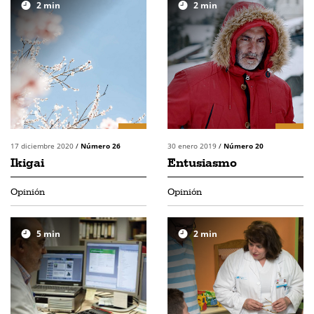
2
min
2
min
17 diciembre 2020
/
Número 26
30 enero 2019
/
Número 20
Ikigai
Entusiasmo
Opinión
Opinión
5
min
2
min