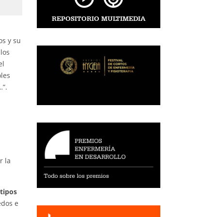
REPOSITORIO MULTIMEDIA
os y su
 los
el
oles
…”.
r la
tipos
edos e