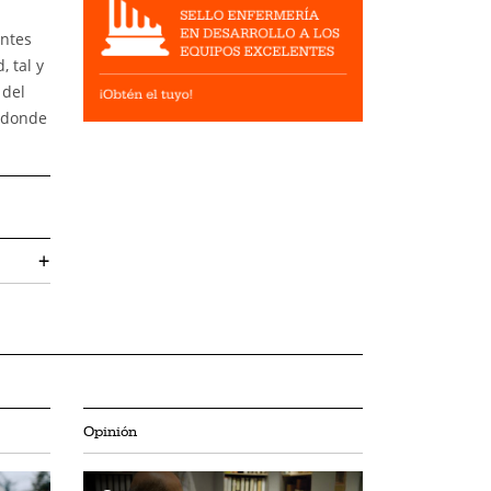
ntes
 tal y
 del
, donde
+
Opinión