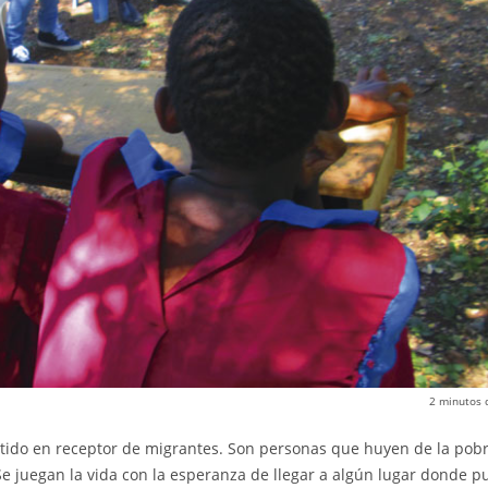
2
minutos 
rtido en receptor de migrantes. Son personas que huyen de la pobr
 Se juegan la vida con la esperanza de llegar a algún lugar donde 