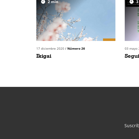
2
min
3
17 diciembre 2020
/
Número 26
03 mayo
Ikigai
Segui
Suscríb