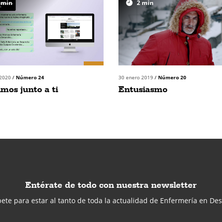
min
2
min
 2020
/
Número 24
30 enero 2019
/
Número 20
mos junto a ti
Entusiasmo
Entérate de todo con nuestra newsletter
ete para estar al tanto de toda la actualidad de Enfermería en Des