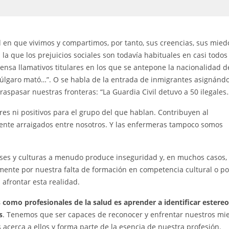
n que vivimos y compartimos, por tanto, sus creencias, sus mied
la que los prejuicios sociales son todavía habituales en casi todos
ensa llamativos titulares en los que se antepone la nacionalidad d
 búlgaro mató…”. O se habla de la entrada de inmigrantes asignánd
aspasar nuestras fronteras: “La Guardia Civil detuvo a 50 ilegales
ores ni positivos para el grupo del que hablan. Contribuyen al
nte arraigados entre nosotros. Y las enfermeras tampoco somos
íses y culturas a menudo produce inseguridad y, en muchos casos,
mente por nuestra falta de formación en competencia cultural o po
 afrontar esta realidad.
como profesionales de la salud es aprender a identificar estereo
s
. Tenemos que ser capaces de reconocer y enfrentar nuestros mi
 acerca a ellos y forma parte de la esencia de nuestra profesión.