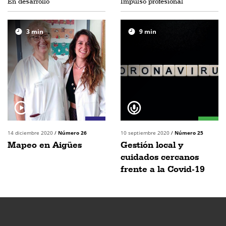
En desarrollo
Impulso profesional
3
min
9
min
14 diciembre 2020
/
Número 26
10 septiembre 2020
/
Número 25
Mapeo en Aigües
Gestión local y
cuidados cercanos
frente a la Covid-19