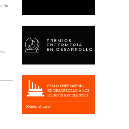
ación…
as,