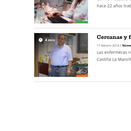
hace 22 años trab
Cercanas y f
4
min
17 febrero 2014
/
Núme
Las enfermeras ru
Castilla La Manch