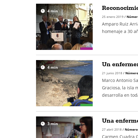
Reconocimie
4
min
25 enero 2019
/
Númer
Amparo Ruiz Arri
homenaje a 30 añ
Un enfermero
4
min
21 junio 2018
/
Número
Marco Antonio Sa
Graciosa, la isla
desarrolla en to
Una enfermer
3
min
27 abril 2018
/
Número
Carmen Cuadra Ga