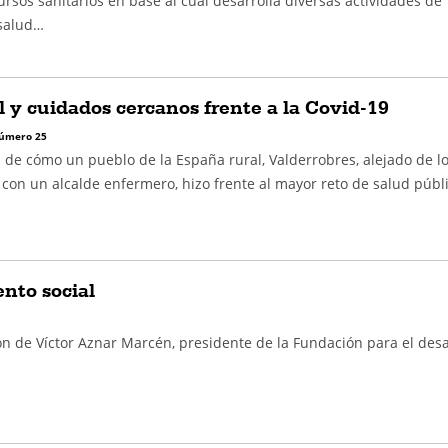
sos sanitarios en base al cual desarrolla diversas actividades de
salud…
l y cuidados cercanos frente a la Covid-19
úmero 25
ia de cómo un pueblo de la España rural, Valderrobres, alejado de l
 con un alcalde enfermero, hizo frente al mayor reto de salud públ
nto social
ón de Víctor Aznar Marcén, presidente de la Fundación para el desa