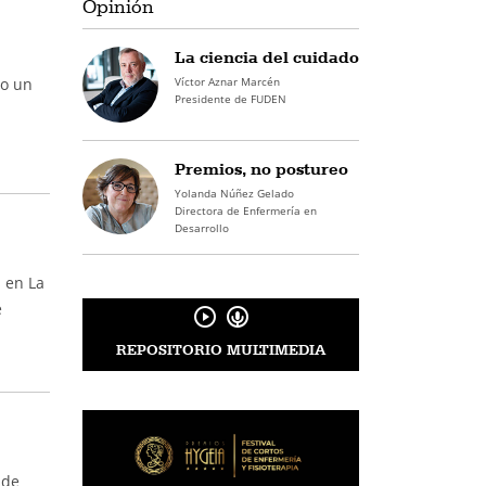
Opinión
La ciencia del cuidado
Víctor Aznar Marcén
do un
Presidente de FUDEN
Premios, no postureo
Yolanda Núñez Gelado
Directora de Enfermería en
Desarrollo
 en La
e
REPOSITORIO MULTIMEDIA
sde