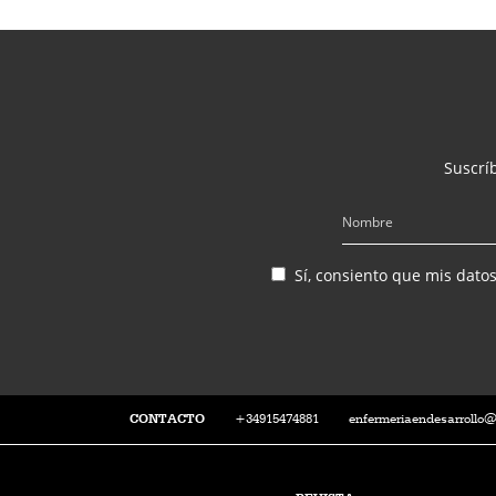
Suscríb
Sí, consiento que mis dato
CONTACTO
+34915474881
enfermeriaendesarrollo