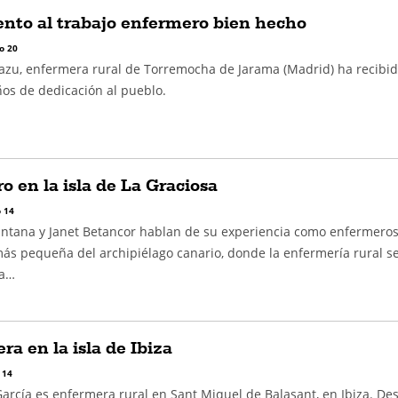
nto al trabajo enfermero bien hecho
o 20
azu, enfermera rural de Torremocha de Jarama (Madrid) ha recibi
os de dedicación al pueblo.
 en la isla de La Graciosa
 14
ntana y Janet Betancor hablan de su experiencia como enfermeros
 más pequeña del archipiélago canario, donde la enfermería rural s
da…
a en la isla de Ibiza
 14
rcía es enfermera rural en Sant Miquel de Balasant, en Ibiza. De