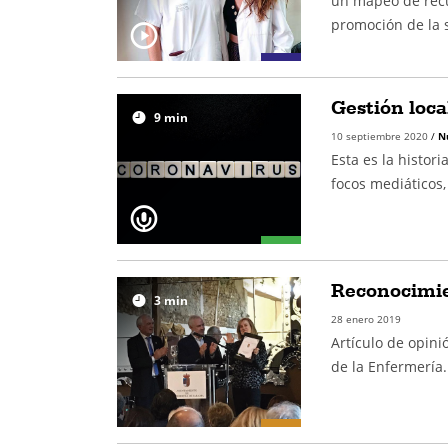
un mapeo de recur
promoción de la 
Gestión loca
9
min
10 septiembre 2020
/
N
Esta es la histor
focos mediáticos,
Reconocimie
3
min
28 enero 2019
Artículo de opini
de la Enfermería.