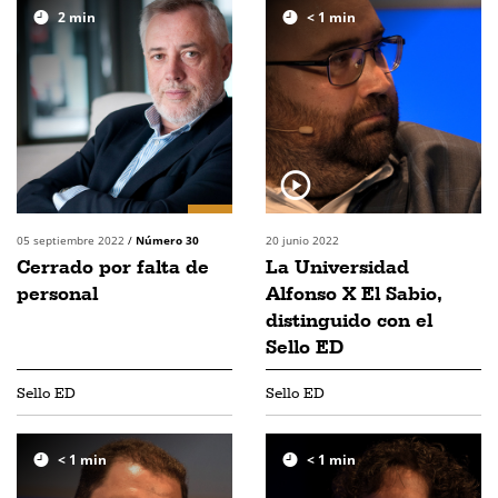
2
min
< 1
min
05 septiembre 2022
/
Número 30
20 junio 2022
Cerrado por falta de
La Universidad
personal
Alfonso X El Sabio,
distinguido con el
Sello ED
Sello ED
Sello ED
< 1
min
< 1
min