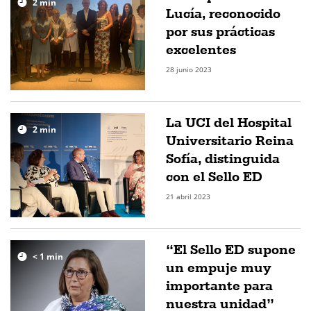
2
min
Lucía, reconocido
por sus prácticas
excelentes
28 junio 2023
La UCI del Hospital
2
min
Universitario Reina
Sofía, distinguida
con el Sello ED
21 abril 2023
“El Sello ED supone
< 1
min
un empuje muy
importante para
nuestra unidad”