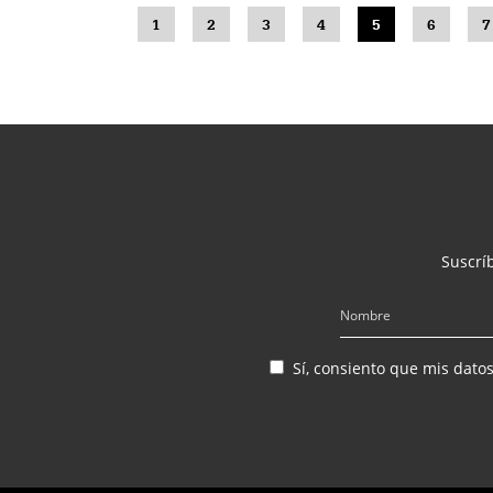
1
2
3
4
5
6
7
Suscríb
Sí, consiento que mis dato