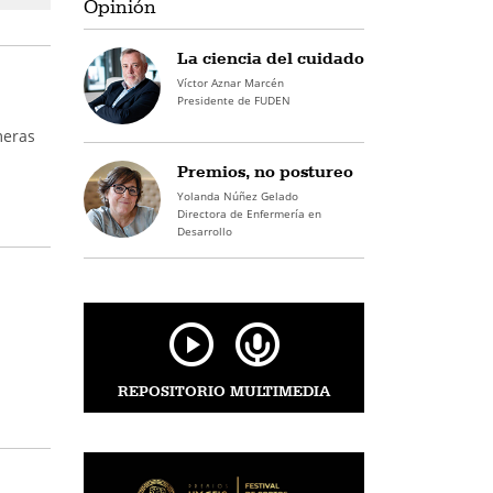
Opinión
La ciencia del cuidado
Víctor Aznar Marcén
Presidente de FUDEN
meras
Premios, no postureo
Yolanda Núñez Gelado
Directora de Enfermería en
Desarrollo
REPOSITORIO MULTIMEDIA