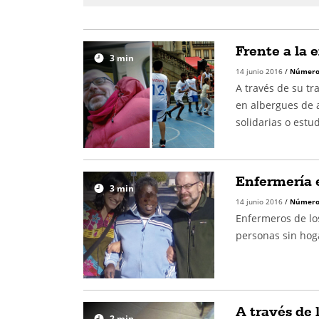
Frente a la 
3
min
14 junio 2016
/
Número
A través de su tr
en albergues de a
solidarias o estu
Enfermería e
3
min
14 junio 2016
/
Número
Enfermeros de los
personas sin hog
A través de 
2
min