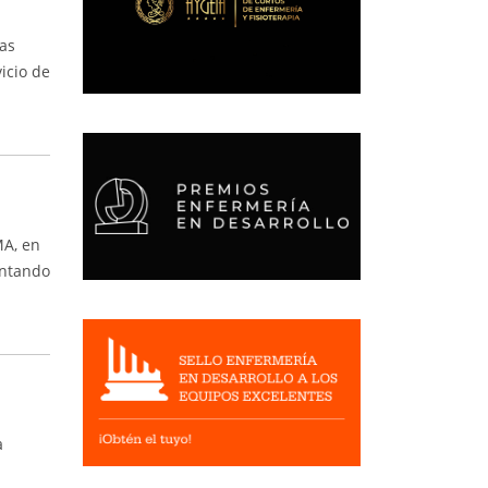
as
icio de
MA, en
entando
a