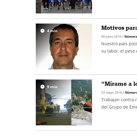
Motivos para
4
min
09 junio 2016
/
Número
Nuestro país pos
su labor, el peso
“Mírame a l
9
min
23 mayo 2016
/
Número
Trabajan contra r
del Grupo de Eme