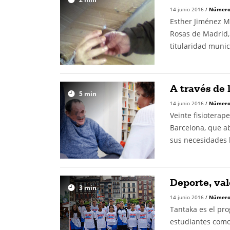
14 junio 2016
/
Número
Esther Jiménez M
Rosas de Madrid,
titularidad munic
A través de 
5
min
14 junio 2016
/
Número
Veinte fisiotera
Barcelona, que a
sus necesidades 
Deporte, val
3
min
14 junio 2016
/
Número
Tantaka es el pr
estudiantes como