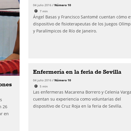
04 julio 2016
/
Número 10
7
min
Ángel Basas y Francisco Santomé cuentan cómo es
dispositivo de fisioterapeutas de los Juegos Olímp
y Paralímpicos de Río de Janeiro.
Enfermería en la feria de Sevilla
04 julio 2016
/
Número 10
iones
5
min
Las enfermeras Macarena Borrero y Celenia Varg
cuentan su experiencia como voluntarias del
ás
dispositivo de Cruz Roja en la feria de Sevilla.
n 26
ar en