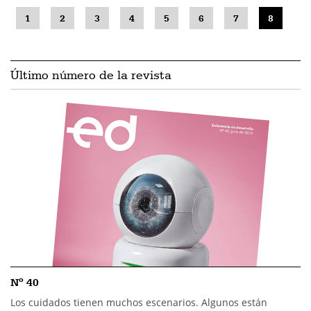
1
2
3
4
5
6
7
8
Último número de la revista
Nº 40
Los cuidados tienen muchos escenarios. Algunos están