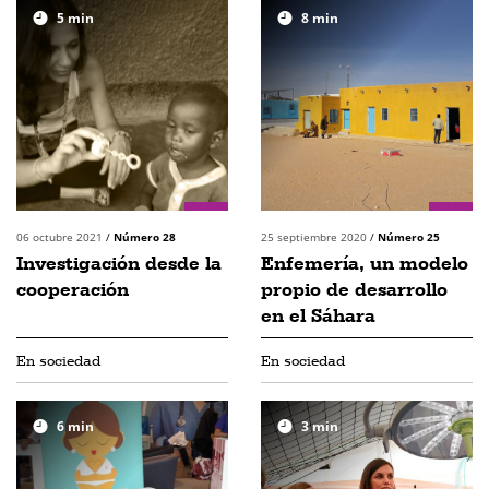
5
min
8
min
06 octubre 2021
/
Número 28
25 septiembre 2020
/
Número 25
Investigación desde la
Enfemería, un modelo
cooperación
propio de desarrollo
en el Sáhara
En sociedad
En sociedad
6
min
3
min