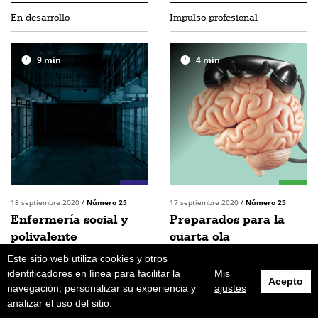
En desarrollo
Impulso profesional
9
min
4
min
18 septiembre 2020
/
Número 25
17 septiembre 2020
/
Número 25
Enfermería social y
Preparados para la
polivalente
cuarta ola
Este sitio web utiliza cookies y otros
identificadores en línea para facilitar la
Mis
Acepto
navegación, personalizar su experiencia y
ajustes
analizar el uso del sitio.