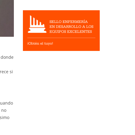
á donde
rece si
 cuando
e no
ísimo