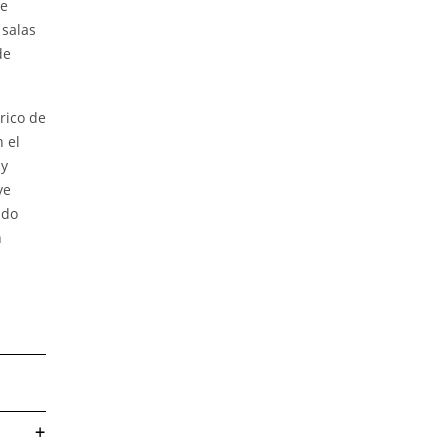
de
 salas
de
rico de
 el
uy
ye
ado
n
+