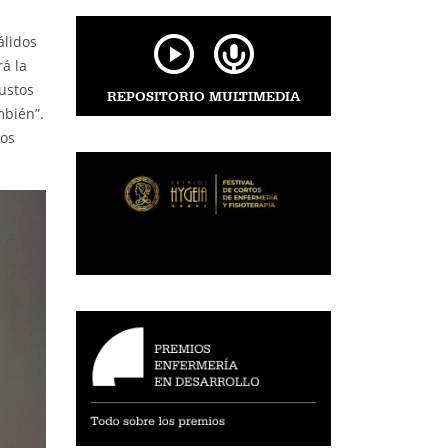
álidos
á la
ustos
REPOSITORIO MULTIMEDIA
mbién”.
mos