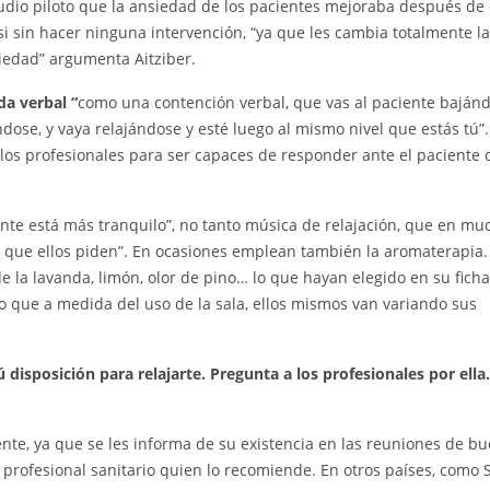
dio piloto que la ansiedad de los pacientes mejoraba después de 
asi sin hacer ninguna intervención, “ya que les cambia totalmente la
siedad” argumenta Aitziber.
da verbal “
como una contención verbal, que vas al paciente baján
ose, y vaya relajándose y esté luego al mismo nivel que estás tú”.
los profesionales para ser capaces de responder ante el paciente 
nte está más tranquilo”, no tanto música de relajación, que en mu
a que ellos piden”. En ocasiones emplean también la aromaterapia.
de la lavanda, limón, olor de pino… lo que hayan elegido en su ficha,
o que a medida del uso de la sala, ellos mismos van variando sus
ú disposición para relajarte. Pregunta a los profesionales por ella.
ente, ya que se les informa de su existencia en las reuniones de b
 profesional sanitario quien lo recomiende. En otros países, como 