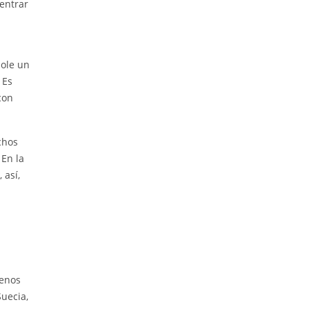
entrar
dole un
 Es
con
chos
 En la
 así,
uenos
Suecia,