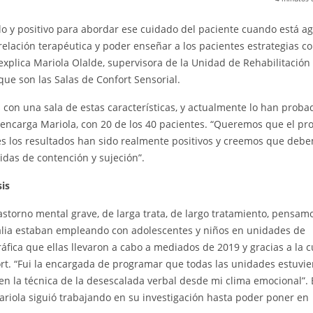
lo y positivo para abordar ese cuidado del paciente cuando está ag
elación terapéutica y poder enseñar a los pacientes estrategias co
explica Mariola Olalde, supervisora de la Unidad de Rehabilitación
 que son las Salas de Confort Sensorial.
s con una sala de estas características, y actualmente lo han proba
 encarga Mariola, con 20 de los 40 pacientes. “Queremos que el pr
ues los resultados han sido realmente positivos y creemos que deb
idas de contención y sujeción”.
sis
storno mental grave, de larga trata, de largo tratamiento, pensam
alia estaban empleando con adolescentes y niños en unidades de
ráfica que ellas llevaron a cabo a mediados de 2019 y gracias a la c
ort. “Fui la encargada de programar que todas las unidades estuvi
 en la técnica de la desescalada verbal desde mi clima emocional”.
iola siguió trabajando en su investigación hasta poder poner en