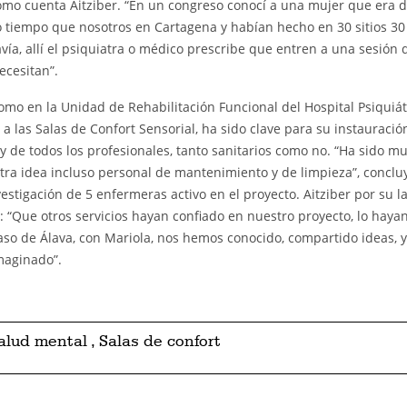
omo cuenta Aitziber. “En un congreso conocí a una mujer que era 
 tiempo que nosotros en Cartagena y habían hecho en 30 sitios 30
vía, allí el psiquiatra o médico prescribe que entren a una sesión 
ecesitan”.
mo en la Unidad de Rehabilitación Funcional del Hospital Psiquiát
 las Salas de Confort Sensorial, ha sido clave para su instauración
y de todos los profesionales, tanto sanitarios como no. “Ha sido m
tra idea incluso personal de mantenimiento y de limpieza”, conclu
stigación de 5 enfermeras activo en el proyecto. Aitziber por su l
: “Que otros servicios hayan confiado en nuestro proyecto, lo haya
caso de Álava, con Mariola, nos hemos conocido, compartido ideas, y
maginado”.
alud mental
,
Salas de confort