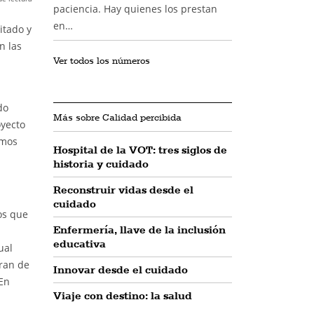
paciencia. Hay quienes los prestan
en…
itado y
n las
Ver todos los números
do
Más sobre Calidad percibida
oyecto
emos
Hospital de la VOT: tres siglos de
historia y cuidado
Reconstruir vidas desde el
cuidado
os que
Enfermería, llave de la inclusión
educativa
ual
eran de
Innovar desde el cuidado
 En
Viaje con destino: la salud