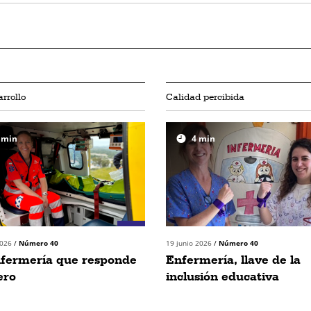
rrollo
Calidad percibida
min
4
min
2026
/
Número 40
19 junio 2026
/
Número 40
nfermería que responde
Enfermería, llave de la
ero
inclusión educativa