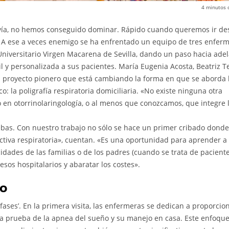
4
minutos 
avía, no hemos conseguido dominar. Rápido cuando queremos ir de
 A ese a veces enemigo se ha enfrentado un equipo de tres enfer
 Universitario Virgen Macarena de Sevilla, dando un paso hacia ade
l y personalizada a sus pacientes. María Eugenia Acosta, Beatriz T
n proyecto pionero que está cambiando la forma en que se aborda 
: la poligrafía respiratoria domiciliaria. «No existe ninguna otra
o en otorrinolaringología, o al menos que conozcamos, que integre 
ebas. Con nuestro trabajo no sólo se hace un primer cribado donde
uctiva respiratoria», cuentan. «Es una oportunidad para aprender a
idades de las familias o de los padres (cuando se trata de pacient
esos hospitalarios y abaratar los costes».
to
‘fases’. En la primera visita, las enfermeras se dedican a proporcio
 la prueba de la apnea del sueño y su manejo en casa. Este enfoqu