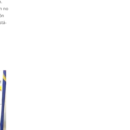
n.
n no
ión
stá-