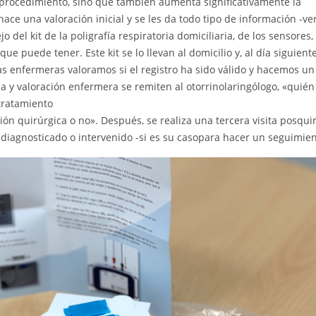
 procedimiento, sino que también aumenta significativamente la
ace una valoración inicial y se les da todo tipo de información -ve
 del kit de la poligrafía respiratoria domiciliaria, de los sensores,
e puede tener. Este kit se lo llevan al domicilio y, al día siguiente
las enfermeras valoramos si el registro ha sido válido y hacemos un
ba y valoración enfermera se remiten al otorrinolaringólogo, «quién
 tratamiento
ción quirúrgica o no». Después, se realiza una tercera visita posqui
diagnosticado o intervenido -si es su casopara hacer un seguimien