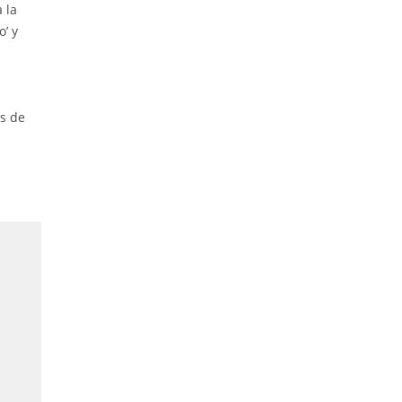
 la
o’ y
as de