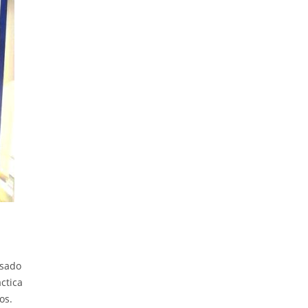
nsado
ctica
os.