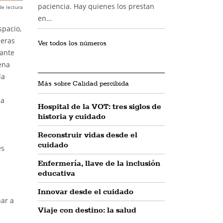
paciencia. Hay quienes los prestan
de lectura
en…
spacio,
meras
Ver todos los números
lante
ena
la
Más sobre Calidad percibida
la
Hospital de la VOT: tres siglos de
historia y cuidado
Reconstruir vidas desde el
cuidado
es
Enfermería, llave de la inclusión
educativa
Innovar desde el cuidado
nar a
Viaje con destino: la salud
e