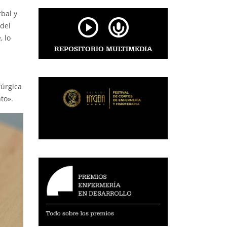
rbal y
 del
, lo
REPOSITORIO MULTIMEDIA
rúrgica
to».