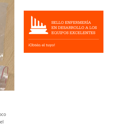
oco
el