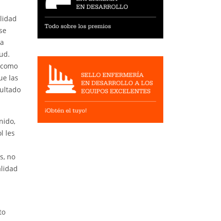
lidad
se
la
ud.
, como
ue las
sultado
nido,
l les
s, no
alidad
to