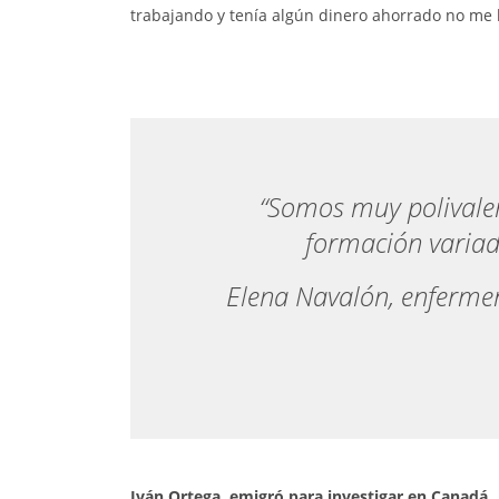
trabajando y tenía algún dinero ahorrado no me 
“Somos muy polivalen
formación variad
Elena Navalón, enfermera
Iván Ortega, emigró para investigar en Canadá