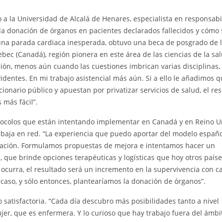
 a la Universidad de Alcalá de Henares, especialista en responsabi
e la donación de órganos en pacientes declarados fallecidos y cómo 
una parada cardiaca inesperada, obtuvo una beca de posgrado de 
bec (Canadá), región pionera en este área de las ciencias de la sal
ación, menos aún cuando las cuestiones imbrican varias disciplinas
videntes. En mi trabajo asistencial más aún. Si a ello le añadimos q
cionario público y apuestan por privatizar servicios de salud, el re
 más fácil”.
rotocolos que están intentando implementar en Canadá y en Reino U
rabaja en red. “La experiencia que puedo aportar del modelo españo
onación. Formulamos propuestas de mejora e intentamos hacer un
a, que brinde opciones terapéuticas y logísticas que hoy otros paíse
ocurra, el resultado será un incremento en la supervivencia con c
 caso, y sólo entonces, plantearíamos la donación de órganos”.
o satisfactoria. “Cada día descubro más posibilidades tanto a nivel
er, que es enfermera. Y lo curioso que hay trabajo fuera del ámbi