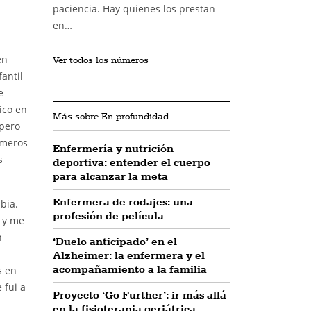
paciencia. Hay quienes los prestan
en…
en
Ver todos los números
antil
e
ico en
Más sobre En profundidad
 pero
rmeros
Enfermería y nutrición
s
deportiva: entender el cuerpo
para alcanzar la meta
Enfermera de rodajes: una
bia.
profesión de película
 y me
n
‘Duelo anticipado’ en el
Alzheimer: la enfermera y el
acompañamiento a la familia
s en
 fui a
Proyecto ‘Go Further’: ir más allá
en la fisioterapia geriátrica