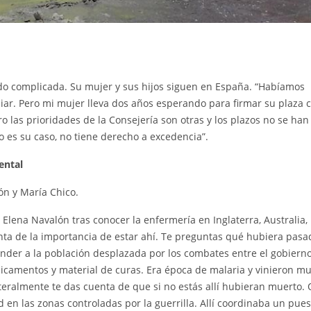
endo complicada. Su mujer y sus hijos siguen en España. “Habíamos
iar. Pero mi mujer lleva dos años esperando para firmar su plaza
las prioridades de la Consejería son otras y los plazos no se han
o es su caso, no tiene derecho a excedencia”.
ental
ón y María Chico.
lena Navalón tras conocer la enfermería en Inglaterra, Australia, 
ta de la importancia de estar ahí. Te preguntas qué hubiera pasa
ender a la población desplazada por los combates entre el gobierno
icamentos y material de curas. Era época de malaria y vinieron m
iteralmente te das cuenta de que si no estás allí hubieran muerto. 
d en las zonas controladas por la guerrilla. Allí coordinaba un pue