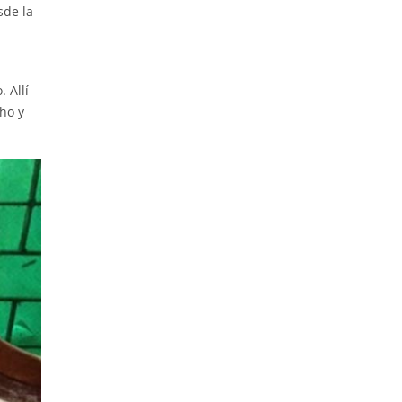
sde la
 Allí
ho y