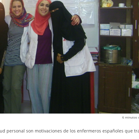
6
minutos 
etud personal son motivaciones de los enfermeros españoles que tr