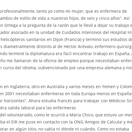
r profesionalmente, tanto yo como mi mujer, que es enfermera de
bio de estilo de vida a nuestros hijos, de seis y cinco años”. Así
n Ortega a la pregunta de la razón que le llevó a dejar su trabajo 
dor asociado en la unidad de Cuidados Intensivos del Hospital Inf
helicópteros sanitarios en Dijon (Francia) y terminó sus estudios d
 diametralmente distinto al de Héctor Arévalo, enfermero quirúrg
ndo terminé la diplomatura era fácil encontrar trabajo en España,
 un año me llamaron de la oficina de empleo porque necesitaban enfe
un curso del idioma, subvencionado por una empresa alemana y no
s en Inglaterra, otro en Australia y varios meses en Yemen y Colom
 en 2001 necesitaban enfermeras en toda Europa menos en España
iar horizontes”. Ahora estudia francés para trabajar con Médicos Si
otra salida laboral para las enfermeras
 del voluntariado, como le ocurrió a María Chico, que estuvo un me
aba el EIR me puse en contacto con la ONG ‘Amigos de Calcuta’ y me
orar en algún sitio, no sabía ni dónde ni cuándo. Como no estaba