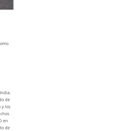
 como
India,
do de
 y los
uchos
O en
sto de