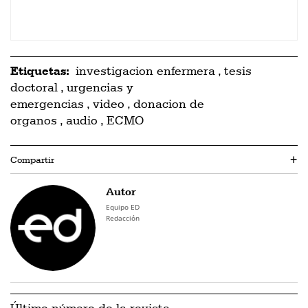
Etiquetas:
investigacion enfermera
,
tesis
doctoral
,
urgencias y
emergencias
,
video
,
donacion de
organos
,
audio
,
ECMO
Compartir
+
Autor
Equipo ED
Redacción
Último número de la revista