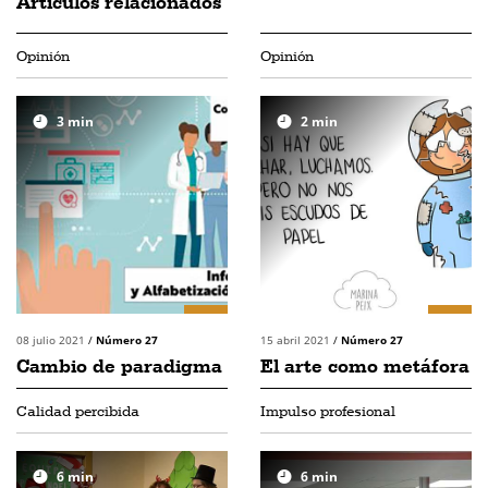
Artículos relacionados
Opinión
Opinión
3
min
2
min
08 julio 2021
/
Número 27
15 abril 2021
/
Número 27
Cambio de paradigma
El arte como metáfora
Calidad percibida
Impulso profesional
6
min
6
min