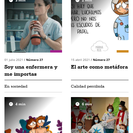
3
min
2
min
01 julio 2021
/
Número 27
15 abril 2021
/
Número 27
Soy una enfermera y
El arte como metáfora
me importas
En sociedad
Calidad percibida
4
min
6
min