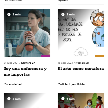
3
min
2
min
01 julio 2021
/
Número 27
15 abril 2021
/
Número 27
Soy una enfermera y
El arte como metáfora
me importas
En sociedad
Calidad percibida
4
min
6
min