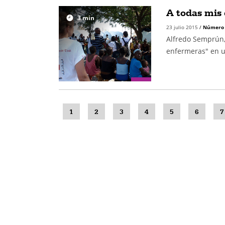
A todas mis
3
min
23 julio 2015
/
Número
Alfredo Semprún, 
enfermeras" en u
1
2
3
4
5
6
7