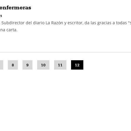
 enfermeras
 5
Subdirector del diario La Razón y escritor, da las gracias a todas "
na carta.
8
9
10
11
12