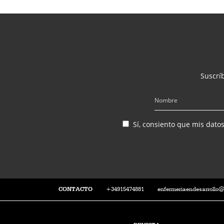
Suscríb
Sí, consiento que mis dato
CONTACTO
+34915474881
enfermeriaendesarrollo