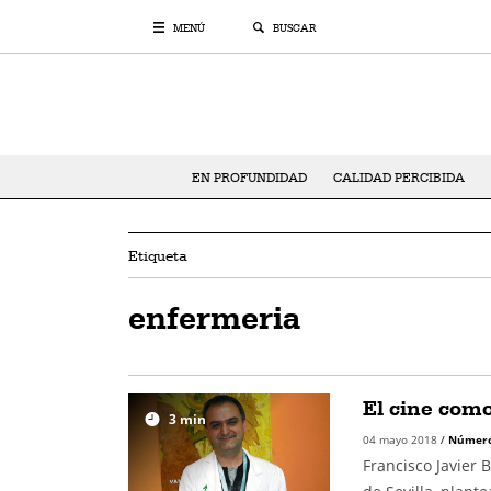
MENÚ
BUSCAR
EN PROFUNDIDAD
CALIDAD PERCIBIDA
Etiqueta
enfermeria
El cine com
3
min
04 mayo 2018
/
Número
Francisco Javier 