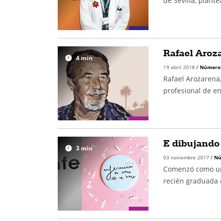
de Sevilla, plant
Rafael Aroza
4
min
19 abril 2018
/
Número
Rafael Arozarena,
profesional de en
E dibujando
3
min
03 noviembre 2017
/
Nú
Comenzó como un 
recién graduada 