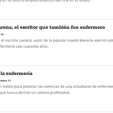
ea en su tesis el empleo didáctico del cine en el Grado.
rena, el escritor que también fue enfermero
 14
 el escritor canario, autor de la popular novela Mararía, ejerció co
fermería casi cuarenta años.
 la enfermería
mero 11
medio para plasmar las vivencias de una estudiante de enfermer
que busca abrirse un camino profesional.