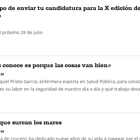
po de enviar tu candidatura para la X edición de
D
el próximo 28 de julio
s conoce es porque las cosas van bien»
 36
uel Prieto García, enfermera experta en Salud Pública, para cono
s su labor en la seguridad de nuestro día a día y qué trabajo desa
que surcan los mares
 36
ra de crucero, ha dedicado nueve años de su vida a navegar por e