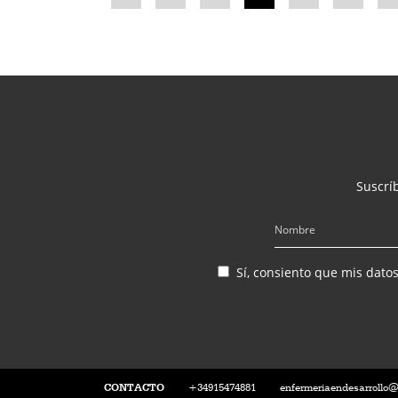
Suscríb
Sí, consiento que mis dato
CONTACTO
+34915474881
enfermeriaendesarrollo