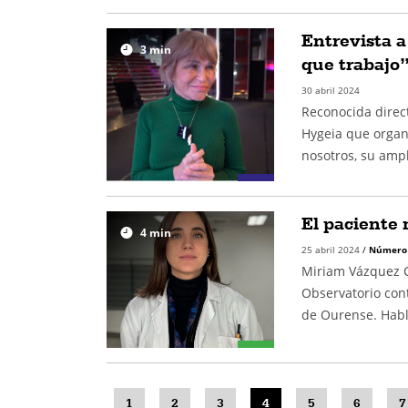
Entrevista 
3
min
que trabajo
30 abril 2024
Reconocida direct
Hygeia que organi
nosotros, su amp
El paciente 
4
min
25 abril 2024
/
Número
Miriam Vázquez C
Observatorio cont
de Ourense. Hab
1
2
3
4
5
6
7