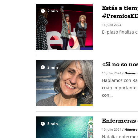
Estás a tiem
2
min
#PremiosE
18 julio 2024
El plazo finaliza 
«Si no se no
3
min
15 julio 2024
/
Número
Hablamos con Raq
cuán importante e
con…
Enfermeras 
5
min
10 julio 2024
/
Número
Natalia, enferme