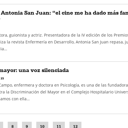
a Antonia San Juan: “el cine me ha dado más fa
”
ora, guionista y actriz. Presentadora de la IV edición de los Premio
za la revista Enfermería en Desarrollo, Antonia San Juan repasa, j
lia…
mayor: una voz silenciada
 35
ampo, enfermera y doctora en Psicología, es una de las fundadora
ra la Discriminación del Mayor en el Complejo Hospitalario Univers
lamos con ella…
8
9
10
11
12