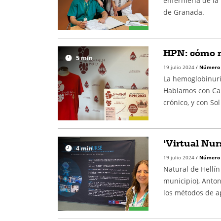
enfermería de la 
de Granada.
HPN: cómo r
5
min
19 julio 2024
/
Número
La hemoglobinuri
Hablamos con Car
crónico, y con So
‘Virtual Nurs
4
min
19 julio 2024
/
Número
Natural de Hellín
municipio), Anto
los métodos de a