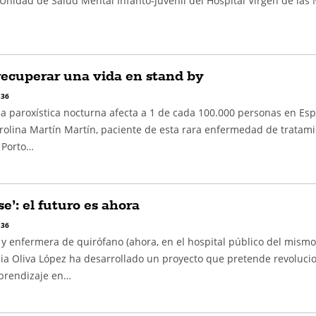
Unidad de Salud Mental Infanto-Juvenil del Hospital Virgen de las 
ecuperar una vida en stand by
 36
a paroxística nocturna afecta a 1 de cada 100.000 personas en Es
olina Martín Martín, paciente de esta rara enfermedad de tratam
l Porto…
e’: el futuro es ahora
 36
 y enfermera de quirófano (ahora, en el hospital público del mismo
nia Oliva López ha desarrollado un proyecto que pretende revoluci
prendizaje en…