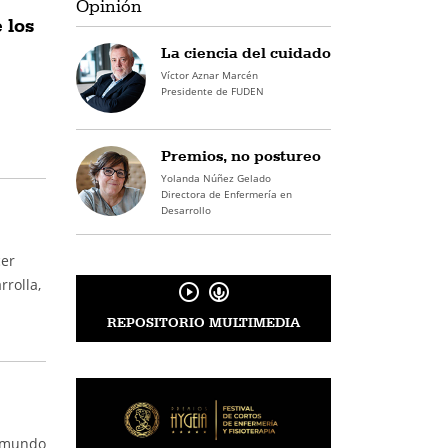
Opinión
 los
La ciencia del cuidado
Víctor Aznar Marcén
Presidente de FUDEN
Premios, no postureo
Yolanda Núñez Gelado
Directora de Enfermería en
Desarrollo
cer
rrolla,
REPOSITORIO MULTIMEDIA
l mundo