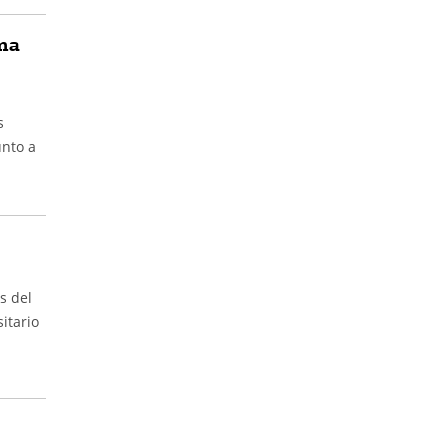
ma
s
unto a
s del
itario