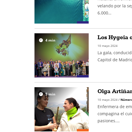
velando por la s
6.000…
Los Hygeia c
4
min
10 mayo 2024
La gala, conducid
Capitol de Madri
Olga Artiña
5
min
10 mayo 2024
/
Número
Enfermera de eme
compagina el cui
pasiones.…