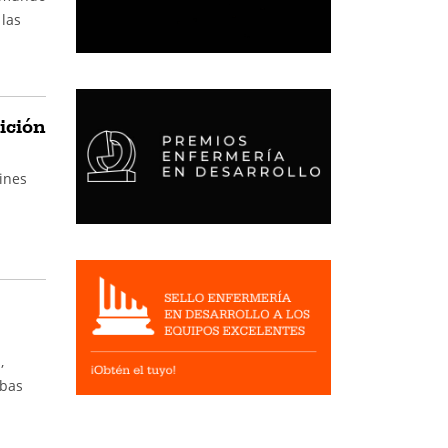
las
ición
Cines
,
mbas