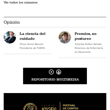
Ver todos los números
Opinión
La ciencia del
Premios, no
cuidado
postureo
Víctor Aznar Marcén
Yolanda Núñez Gelado
Presidente de FUDEN
Directora de Enfermería
en Desarrollo
REPOSITORIO MULTIMEDIA