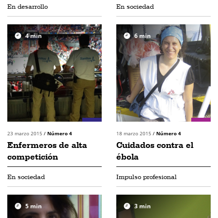
En desarrollo
En sociedad
4
min
6
min
23 marzo 2015
/
Número 4
18 marzo 2015
/
Número 4
Enfermeros de alta
Cuidados contra el
competición
ébola
En sociedad
Impulso profesional
5
min
3
min