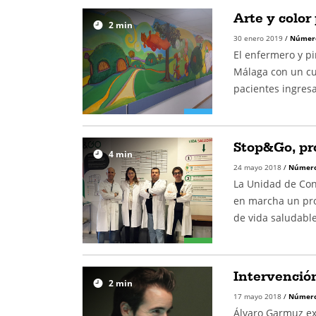
Arte y color
2
min
30 enero 2019
/
Númer
El enfermero y pi
Málaga con un cu
pacientes ingres
Stop&Go, pr
4
min
24 mayo 2018
/
Número
La Unidad de Con
en marcha un proy
de vida saludable
Intervenció
2
min
17 mayo 2018
/
Número
Álvaro Garmuz ex