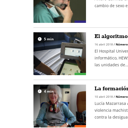
cambio de sexo en
El algoritmo
5
min
16 abril 2018
/
Número
El Hospital Unive
informático, HEWS
las unidades de
La formación
4
min
10 abril 2018
/
Número
Lucía Mazarrasa A
violencia machist
contra la desigu