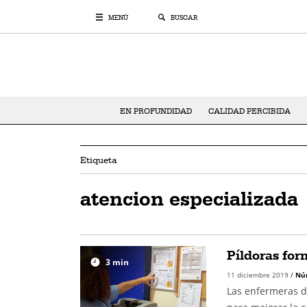
MENÚ
BUSCAR
EN PROFUNDIDAD
CALIDAD PERCIBIDA
Etiqueta
atencion especializada
Píldoras for
3
min
11 diciembre 2019
/
Nú
Las enfermeras d