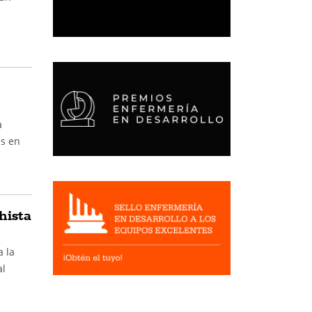
a
es en
hista
a la
al