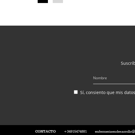
Suscríb
Sí, consiento que mis dato
CONTACTO
+34915474881
enfermeriaendesarrollo