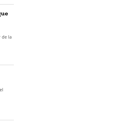
que
 de la
el