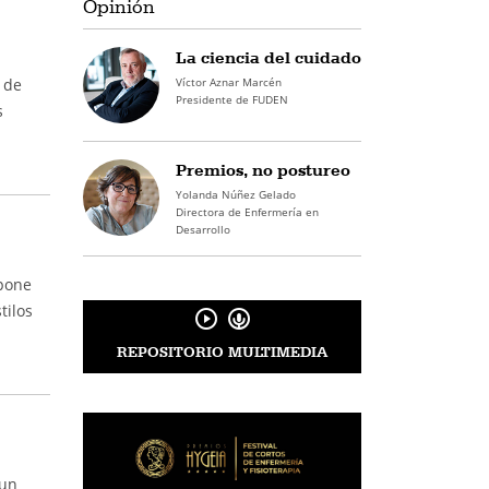
Opinión
La ciencia del cuidado
Víctor Aznar Marcén
 de
Presidente de FUDEN
s
Premios, no postureo
Yolanda Núñez Gelado
Directora de Enfermería en
Desarrollo
 pone
tilos
REPOSITORIO MULTIMEDIA
 un