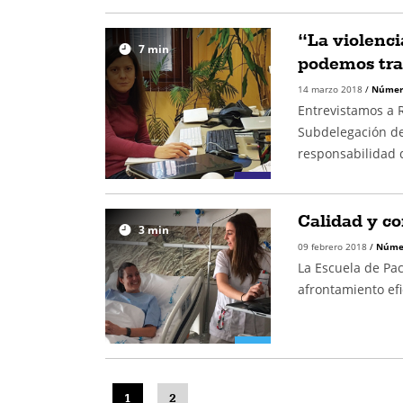
“La violenci
7
min
podemos tra
14 marzo 2018
/
Númer
Entrevistamos a R
Subdelegación de
responsabilidad
Calidad y c
3
min
09 febrero 2018
/
Núme
La Escuela de Pac
afrontamiento efi
1
2