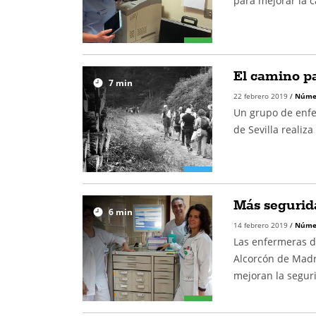
para mejorar la c
El camino pa
7
min
22 febrero 2019
/
Núme
Un grupo de enfe
de Sevilla realiz
Más segurida
6
min
14 febrero 2019
/
Núme
Las enfermeras de
Alcorcón de Madr
mejoran la seguri