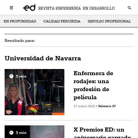
EN PROFUNDIDAD
CALIDAD PERCIBIDA
IMPULSO PROFESIONAL
Resultado para:
Universidad de Navarra
Enfermera de
5
min
rodajes: una
profesión de
película
31 enero 2025
/
Número 37
X Premios ED: un
5
min
aniversario cargado