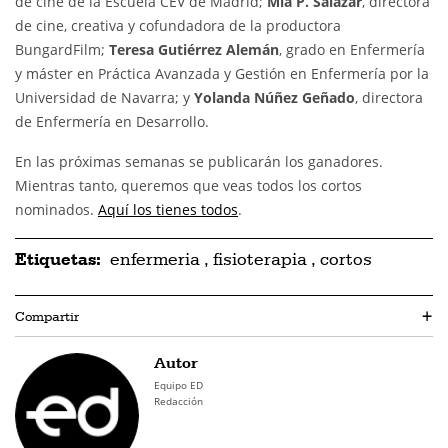
de cine de la Escuela CEV de Madrid;
Mia P. Salazar
, directora
de cine, creativa y cofundadora de la productora
BungardFilm;
Teresa Gutiérrez Alemán
, grado en Enfermería
y máster en Práctica Avanzada y Gestión en Enfermería por la
Universidad de Navarra; y
Yolanda Núñez Geñado
, directora
de Enfermería en Desarrollo.
En las próximas semanas se publicarán los ganadores.
Mientras tanto, queremos que veas todos los cortos
nominados.
Aquí los tienes todos
.
Etiquetas:
enfermeria
,
fisioterapia
,
cortos
Compartir
+
Autor
Equipo ED
Redacción