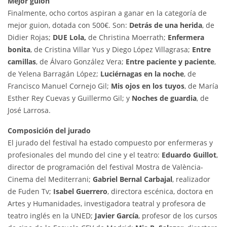
Mejor guion
Finalmente, ocho cortos aspiran a ganar en la categoría de
mejor guion, dotada con 500€. Son:
Detrás de una herida
, de
Didier Rojas;
DUE Lola,
de Christina Moerrath;
Enfermera
bonita
, de Cristina Villar Yus y Diego López Villagrasa;
Entre
camillas
, de Álvaro González Vera;
Entre paciente y paciente
,
de Yelena Barragán López;
Luciérnagas en la noche
, de
Francisco Manuel Cornejo Gil;
Mis ojos en los tuyos
, de María
Esther Rey Cuevas y Guillermo Gil; y
Noches de guardia
, de
José Larrosa.
Composición del jurado
El jurado del festival ha estado compuesto por enfermeras y
profesionales del mundo del cine y el teatro:
Eduardo Guillot
,
director de programación del festival Mostra de València-
Cinema del Mediterrani;
Gabriel Bernal Carbajal
, realizador
de Fuden Tv;
Isabel Guerrero
, directora escénica, doctora en
Artes y Humanidades, investigadora teatral y profesora de
teatro inglés en la UNED;
Javier García
, profesor de los cursos