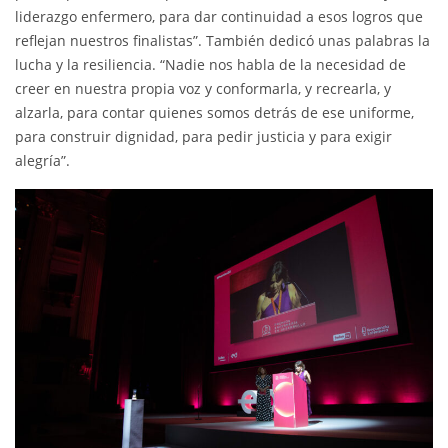
liderazgo enfermero, para dar continuidad a esos logros que
reflejan nuestros finalistas”. También dedicó unas palabras la
lucha y la resiliencia. “Nadie nos habla de la necesidad de
creer en nuestra propia voz y conformarla, y recrearla, y
alzarla, para contar quienes somos detrás de ese uniforme,
para construir dignidad, para pedir justicia y para exigir
alegría”.