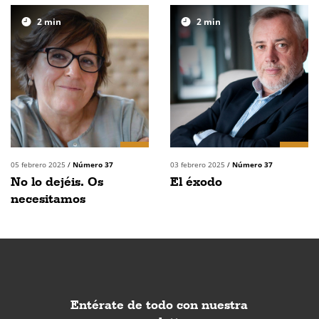
2
min
2
min
05 febrero 2025
/
Número 37
03 febrero 2025
/
Número 37
No lo dejéis. Os
El éxodo
necesitamos
Entérate de todo con nuestra