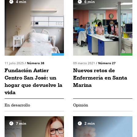
4
min
6
min
11 julio 2025
/
Número 38
09 marzo 2021
/
Número 27
Fundación Astier
Nuevos retos de
Centro San José: un
Enfermería en Santa
hogar que devuelve la
Marina
vida
En desarrollo
Opinión
7
min
2
min