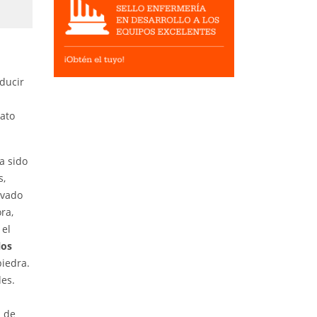
ducir
ato
a sido
s,
lvado
ra,
 el
los
piedra.
es.
s de