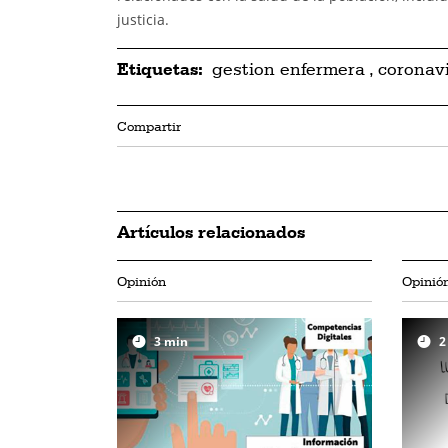
justicia.
Etiquetas:
gestion enfermera
,
coronav
Compartir
Artículos relacionados
Opinión
Opinió
3
min
2