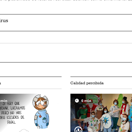
irus
n
Calidad percibida
min
6
min