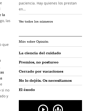
te
paciencia. Hay quienes los prestan
l
en…
 la
go, las
Ver todos los números
Más sobre Opinión
ho que
La ciencia del cuidado
a
Premios, no postureo
a
Cerrado por vacaciones
ras
as
No lo dejéis. Os necesitamos
be
El éxodo
 si no
ado y