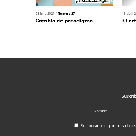
08 julio 2021
/
Número 27
15 abril
Cambio de paradigma
El ar
Suscríb
Sí, consiento que mis dato