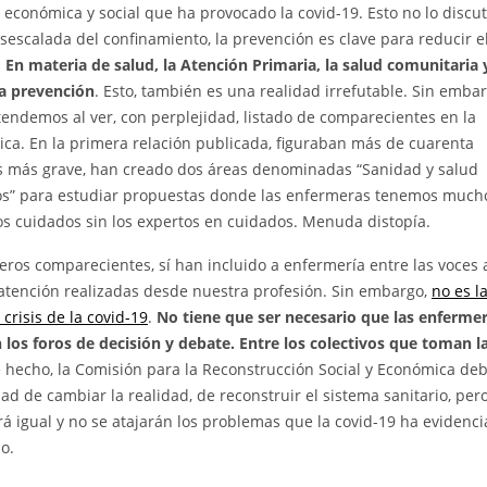
, económica y social que ha provocado la covid-19. Esto no lo discu
escalada del confinamiento, la prevención es clave para reducir e
.
En materia de salud, la Atención Primaria, la salud comunitaria y
a prevención
. Esto, también es una realidad irrefutable. Sin embar
entendemos al ver, con perplejidad, listado de comparecientes en la
ica. En la primera relación publicada, figuraban más de cuarenta
s más grave, han creado dos áreas denominadas “Sanidad y salud
dados” para estudiar propuestas donde las enfermeras tenemos muc
os cuidados sin los expertos en cuidados. Menuda distopía.
ros comparecientes, sí han incluido a enfermería entre las voces 
 atención realizadas desde nuestra profesión. Sin embargo,
no es l
crisis de la covid-19
.
No tiene que ser necesario que las enferme
los foros de decisión y debate. Entre los colectivos que toman l
e hecho, la Comisión para la Reconstrucción Social y Económica de
 de cambiar la realidad, de reconstruir el sistema sanitario, pero
rá igual y no se atajarán los problemas que la covid-19 ha evidenci
o.