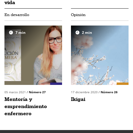
vida
En desarrollo
Opinión
7
min
2
min
05 marzo 2021
/
Número 27
17 diciembre 2020
/
Número 26
Mentoría y
Ikigai
emprendimiento
enfermero