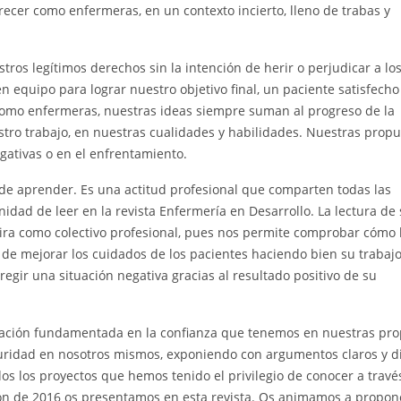
recer como enfermeras, en un contexto incierto, lleno de trabas y
ros legítimos derechos sin la intención de herir o perjudicar a lo
n equipo para lograr nuestro objetivo final, un paciente satisfecho
 Como enfermeras, nuestras ideas siempre suman al progreso de la
tro trabajo, en nuestras cualidades y habilidades. Nuestras prop
gativas o en el enfrentamiento.
de aprender. Es una actitud profesional que comparten todas las
dad de leer en la revista Enfermería en Desarrollo. La lectura de
spira como colectivo profesional, pues nos permite comprobar cómo
de mejorar los cuidados de los pacientes haciendo bien su trabajo
egir una situación negativa gracias al resultado positivo de su
ación fundamentada en la confianza que tenemos en nuestras pro
uridad en nosotros mismos, exponiendo con argumentos claros y d
os los proyectos que hemos tenido el privilegio de conocer a travé
ión de 2016 os presentamos en esta revista. Os animamos a propon