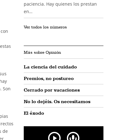
paciencia. Hay quienes los prestan
en…
s
Ver todos los números
 con
uestas
Más sobre Opinión
La ciencia del cuidado
 sus
Premios, no postureo
 hay
. Son
Cerrado por vacaciones
No lo dejéis. Os necesitamos
El éxodo
pias
irectos
s de
er