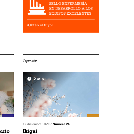
Opinión
2
min
17 diciembre 2020
/
Número 26
ento
Ikigai