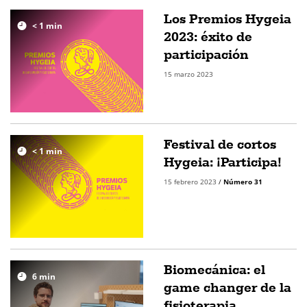
Los Premios Hygeia
< 1
min
2023: éxito de
participación
15 marzo 2023
Festival de cortos
< 1
min
Hygeia: ¡Participa!
15 febrero 2023
/
Número 31
Biomecánica: el
6
min
game changer de la
fisioterapia