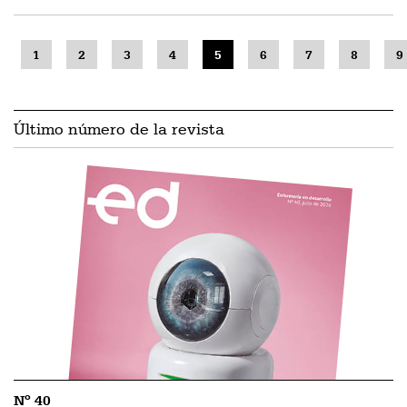
1
2
3
4
5
6
7
8
9
Último número de la revista
Nº 40