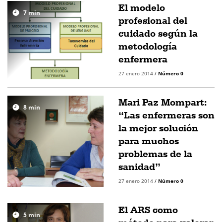
El modelo
7
min
profesional del
cuidado según la
metodología
enfermera
27 enero 2014
/
Número 0
Mari Paz Mompart:
8
min
“Las enfermeras son
la mejor solución
para muchos
problemas de la
sanidad”
27 enero 2014
/
Número 0
El ARS como
5
min