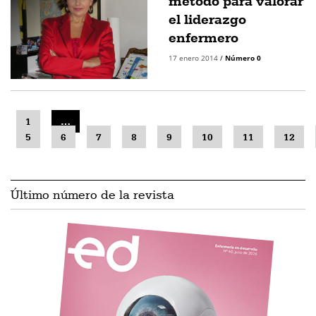
método para valorar
el liderazgo
enfermero
17 enero 2014
/
Número 0
1
…
5
6
7
8
9
10
11
12
Último número de la revista