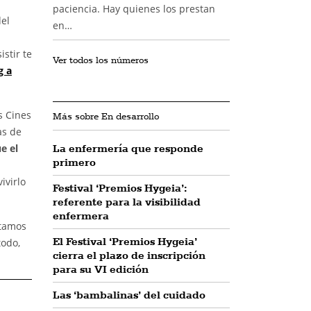
paciencia. Hay quienes los prestan
del
en…
stir te
Ver todos los números
g a
s Cines
Más sobre En desarrollo
as de
e el
La enfermería que responde
primero
ivirlo
Festival ‘Premios Hygeia’:
referente para la visibilidad
enfermera
itamos
El Festival ‘Premios Hygeia’
todo,
cierra el plazo de inscripción
para su VI edición
Las ‘bambalinas’ del cuidado