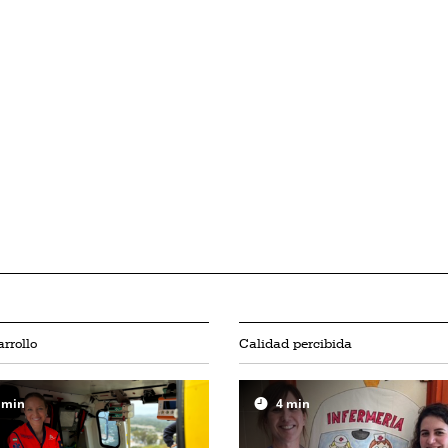
rrollo
Calidad percibida
min
4
min