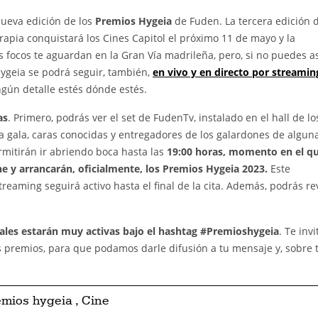
nueva edición de los
Premios Hygeia
de Fuden. La tercera edición 
rapia conquistará los Cines Capitol el próximo 11 de mayo y la
 focos te aguardan en la Gran Vía madrileña, pero, si no puedes asi
Hygeia se podrá seguir, también,
en vivo y en directo por streamin
gún detalle estés dónde estés.
as
. Primero, podrás ver el set de FudenTv, instalado en el hall de lo
 la gala, caras conocidas y entregadores de los galardones de algun
rmitirán ir abriendo boca hasta las
19:00 horas, momento en el qu
ne y arrancarán, oficialmente, los Premios Hygeia 2023.
Este
treaming seguirá activo hasta el final de la cita. Además, podrás rev
iales estarán muy activas bajo el hashtag #Premioshygeia
. Te inv
 premios, para que podamos darle difusión a tu mensaje y, sobre 
emios hygeia
,
Cine