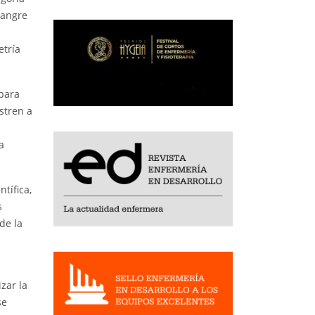
sangre
etría
 para
stren a
a
tífica,
s
de la
zar la
se