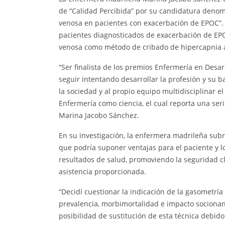
de “Calidad Percibida” por su candidatura denom
venosa en pacientes con exacerbación de EPOC”. 
pacientes diagnosticados de exacerbación de EPOC
venosa como método de cribado de hipercapnia a
“Ser finalista de los premios Enfermería en Des
seguir intentando desarrollar la profesión y su 
la sociedad y al propio equipo multidisciplinar e
Enfermería como ciencia, el cual reporta una ser
Marina Jacobo Sánchez.
En su investigación, la enfermera madrileña subra
que podría suponer ventajas para el paciente y l
resultados de salud, promoviendo la seguridad cl
asistencia proporcionada.
“Decidí cuestionar la indicación de la gasometrí
prevalencia, morbimortalidad e impacto socionani
posibilidad de sustitución de esta técnica debi