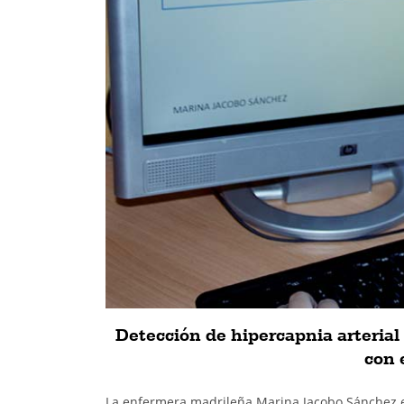
Detección de hipercapnia arterial
con 
La enfermera madrileña Marina Jacobo Sánchez es