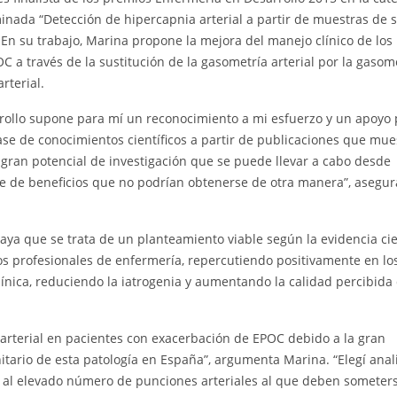
inada “Detección de hipercapnia arterial a partir de muestras de 
En su trabajo, Marina propone la mejora del manejo clínico de los
 a través de la sustitución de la gasometría arterial por la gasom
rterial.
arrollo supone para mí un reconocimiento a mi esfuerzo y un apoyo
base de conocimientos científicos a partir de publicaciones que mue
l gran potencial de investigación que se puede llevar a cabo desde
ie de beneficios que no podrían obtenerse de otra manera”, asegur
ya que se trata de un planteamiento viable según la evidencia cien
os profesionales de enfermería, repercutiendo positivamente en lo
ínica, reduciendo la iatrogenia y aumentando la calidad percibida 
a arterial en pacientes con exacerbación de EPOC debido a la gran
tario de esta patología en España”, argumenta Marina. “Elegí anali
do al elevado número de punciones arteriales al que deben someter