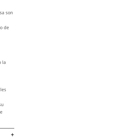
osa son
no de
 la
les
su
de
+