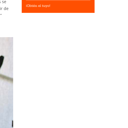
s se
ir de
”