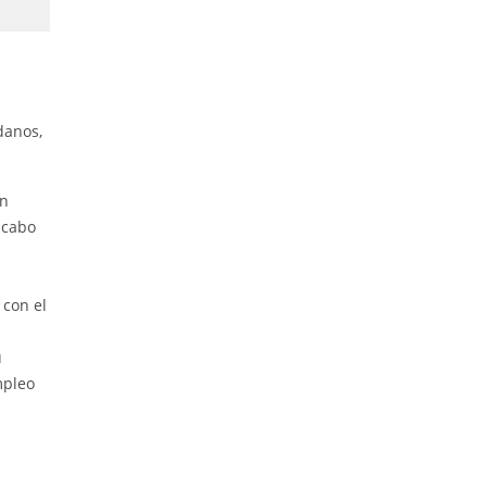
danos,
en
 cabo
 con el
u
mpleo