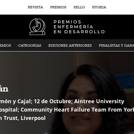
REVISTA
PREMIOS
SELLO
HYGEIA
REMIOS
CATEGORÍAS
EDICIONES ANTERIORES
FINALISTAS Y GAN
án
ón y Cajal; 12 de Octubre; Aintree University
 Hospital; Community Heart Failure Team From Yor
 Trust, Liverpool