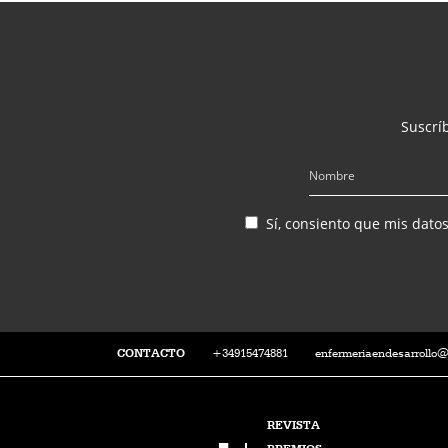
Suscríb
Sí, consiento que mis dato
CONTACTO
+34915474881
enfermeriaendesarrollo
REVISTA