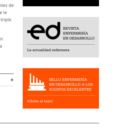
entes de
e le
triple
ir
ga
+