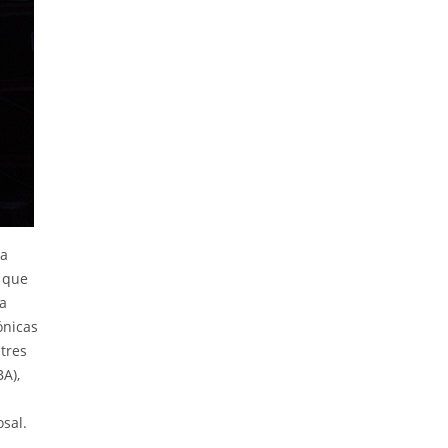
la
l que
pa
ónicas
 tres
BA),
sal.