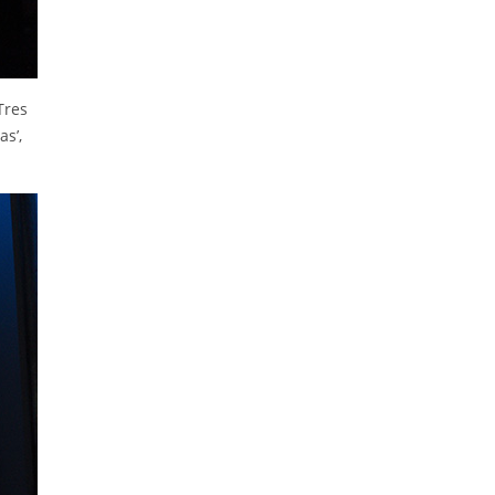
Tres
s’,