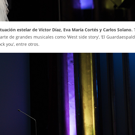
tuación estelar de Víctor Díaz, Eva María Cortés y Carlos Solano.
arte de grandes musicales como ‘West side story’, ‘El Guardaespalda
ock you’, entre otros.