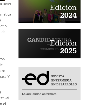
de lectura
Edición
2024
emática
a
patio
 del
Edición
2025
ron
de
otro
ara ‘Y
s
stival.
n el