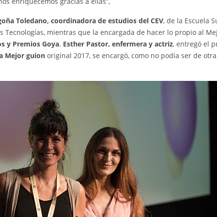
os enriquecemos gracias a ellas”,
oña Toledano, coordinadora de estudios del CEV
, de la Escuela 
 Tecnologías, mientras que la encargada de hacer lo propio al Me
os y Premios Goya
.
Esther Pastor, enfermera y actriz
, entregó el 
a Mejor guion
original 2017, se encargó, como no podía ser de otra