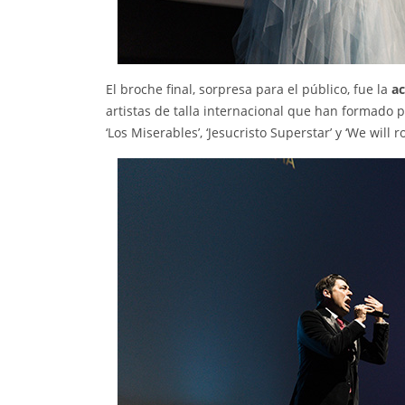
El broche final, sorpresa para el público, fue la
ac
artistas de talla internacional que han formado p
‘Los Miserables’, ‘Jesucristo Superstar’ y ‘We will r