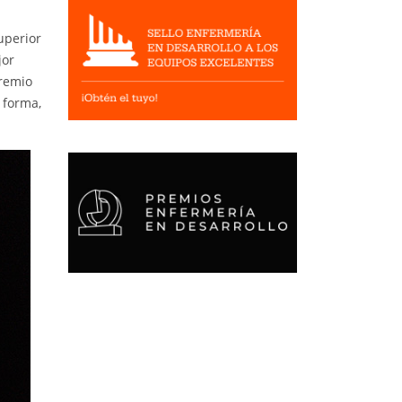
Superior
jor
premio
 forma,