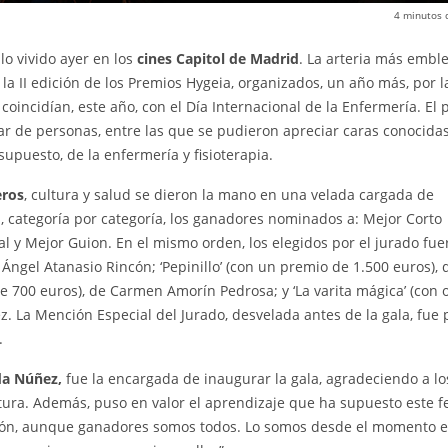
4
minutos 
lo vivido ayer en los
cines Capitol de Madrid
. La arteria más embl
a II edición de los Premios Hygeia, organizados, un año más, por l
oincidían, este año, con el Día Internacional de la Enfermería. El 
r de personas, entre las que se pudieron apreciar caras conocidas
 supuesto, de la enfermería y fisioterapia.
eros
, cultura y salud se dieron la mano en una velada cargada de
, categoría por categoría, los ganadores nominados a: Mejor Corto
 y Mejor Guion. En el mismo orden, los elegidos por el jurado fue
 Ángel Atanasio Rincón; ‘Pepinillo’ (con un premio de 1.500 euros), 
de 700 euros), de Carmen Amorín Pedrosa; y ‘La varita mágica’ (con 
 La Mención Especial del Jurado, desvelada antes de la gala, fue p
.
da Núñez,
fue la encargada de inaugurar la gala, agradeciendo a lo
tura. Además, puso en valor el aprendizaje que ha supuesto este fe
ción, aunque ganadores somos todos. Lo somos desde el momento e