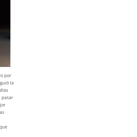
do por
guió la
 días
e pasar
jor
las
 que