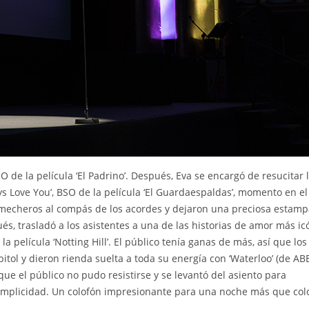
 BSO de la película ‘El Padrino’. Después, Eva se encargó de resucitar 
s Love You’, BSO de la película ‘El Guardaespaldas’, momento en e
e mecheros al compás de los acordes y dejaron una preciosa estam
s, trasladó a los asistentes a una de las historias de amor más ic
la película ‘Notting Hill’. El público tenía ganas de más, así que los
itol y dieron rienda suelta a toda su energía con ‘Waterloo’ (de AB
ue el público no pudo resistirse y se levantó del asiento para
mplicidad. Un colofón impresionante para una noche más que colo