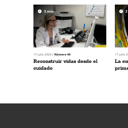
3
min
2
17 julio 2026
/
Número 40
17 julio 
Reconstruir vidas desde el
La e
cuidado
prim