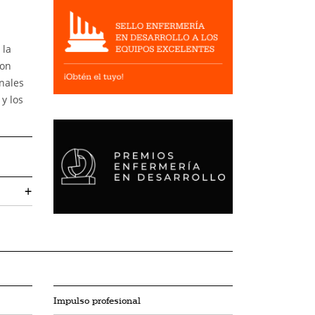
 la
con
onales
 y los
+
Impulso profesional