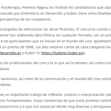
Fisioterapia, Premios Hygeia, ha recibido 60 candidaturas que asp
nvocado por Enfermería en Desarrollo y Fuden, tiene como finalida
a perspectiva de los ciudadanos.
cargados de seleccionar las obras finalistas. El concurso cuenta 
mente han elaborado obra fílmica, en cualquier formato, con un pr
a los participantes que se inician en el mundo del cine. Igualmente
rá un premio de 500€. Los diez mejores cortos de cada categoría los
esarrollo.es
y Fuden Tv (
https://fudentv.fuden.es/
).
s los profesionales del cine y la tv que así lo deseen, así como a lo
adanía.
 sanitarios, así como de la comunicación y el mundo del cine, estu
mbitos.
ne un importante trabajo de reflexión, síntesis e interpretación so
tos fundamentales. Estoy convencida de que estos premios contri
 a conocernos y a que nos conozcan desde muy diversas y enriquec