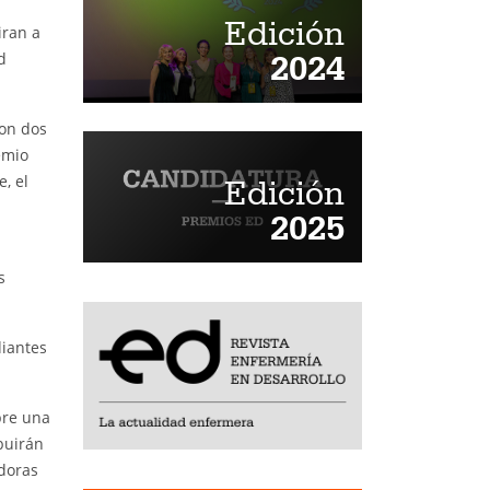
Edición
iran a
2024
d
con dos
emio
, el
Edición
2025
s
diantes
bre una
buirán
edoras