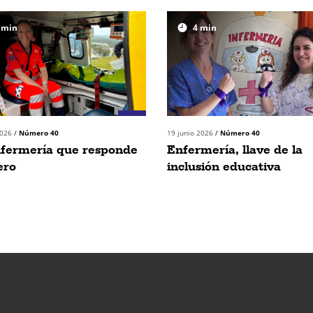
min
4
min
2026
/
Número 40
19 junio 2026
/
Número 40
nfermería que responde
Enfermería, llave de la
ero
inclusión educativa