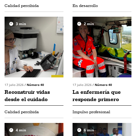
Calidad percibida
En desarrollo
3
min
2
min
17 julio 2026
/
Número 40
17 julio 2026
/
Número 40
Reconstruir vidas
La enfermería que
desde el cuidado
responde primero
Calidad percibida
Impulso profesional
4
min
6
min