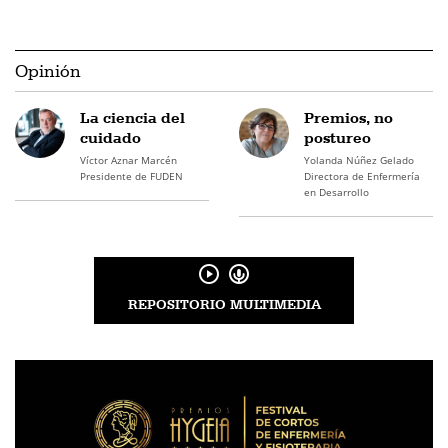
Opinión
La ciencia del
Premios, no
cuidado
postureo
Víctor Aznar Marcén
Yolanda Núñez Gelado
Presidente de FUDEN
Directora de Enfermería
en Desarrollo
REPOSITORIO MULTIMEDIA