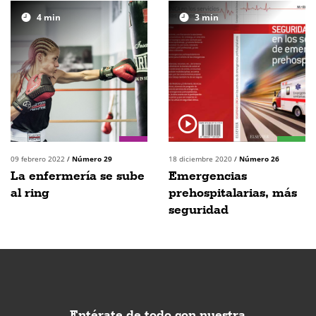
4
min
3
min
09 febrero 2022
/
Número 29
18 diciembre 2020
/
Número 26
La enfermería se sube
Emergencias
al ring
prehospitalarias, más
seguridad
Entérate de todo con nuestra