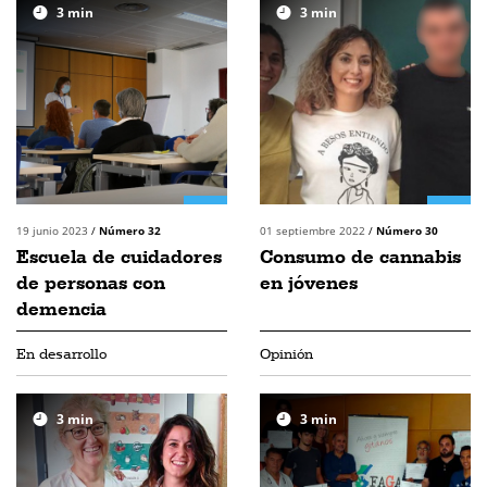
3
min
3
min
19 junio 2023
/
Número 32
01 septiembre 2022
/
Número 30
Escuela de cuidadores
Consumo de cannabis
de personas con
en jóvenes
demencia
En desarrollo
Opinión
3
min
3
min