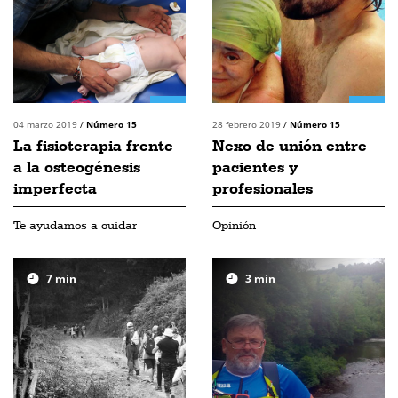
04 marzo 2019
/
Número 15
28 febrero 2019
/
Número 15
La fisioterapia frente
Nexo de unión entre
a la osteogénesis
pacientes y
imperfecta
profesionales
Te ayudamos a cuidar
Opinión
7
min
3
min